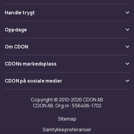
Vanlige spørsmål
Handle trygt
Spor pakke
Betaling
Oppdage
Angre & returner her
Levering
Kategorier
Kontakt oss
Om CDON
Vilkår & policy
Varemerker
Om oss
Tilbakekallinger
CDONs markedsplass
Guider
Kundeanmeldelser
Merchant Help Center
CDON på sosiale medier
Jobbe på CDON
Investor relations
Copyright © 2010-2026 CDON AB
CDON AB, Org.nr: 556406-1702
Tilgjengelighet
Sitemap
Samtykkepreferanser