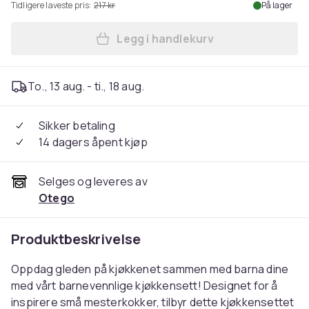
Tidligere laveste pris:
217 kr
På lager
Legg i handlekurv
Legg Barnebake kjøkken kjø
To., 13 aug. - ti., 18 aug.
Sikker betaling
14 dagers åpent kjøp
Selges og leveres av
Otego
Produktbeskrivelse
Oppdag gleden på kjøkkenet sammen med barna dine
med vårt barnevennlige kjøkkensett! Designet for å
inspirere små mesterkokker, tilbyr dette kjøkkensettet