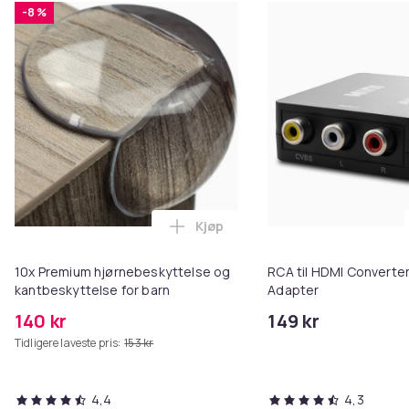
-8 %
Artikkel nr.
3fa3a776-47e0-5240-bf82-362d9c0abd00
Produktsikkerhetsinformasjon
Kjøp
Legg 10x Premium hjørnebeskytt
10x Premium hjørnebeskyttelse og
RCA til HDMI Converter
kantbeskyttelse for barn
Adapter
140 kr
149 kr
Tidligere laveste pris:
153 kr
4,4
4,3