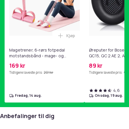
Kjøp
Legg Magetrener, 6-rørs fotp
Magetrener, 6-rørs fotpedal
Øreputer for Bose QC
motstandsbånd - mage- og
QC15, QC 2 AE 2, AE 
kjernetrening, yoga og
SoundTrue, SoundLin
169 kr
89 kr
hjemmegymnastikk Pink
Tidligere laveste pris:
201 kr
Tidligere laveste pris:
99 
4,6
fredag, 14 aug.
onsdag, 19 aug.
Anbefalinger til dig