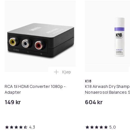
Kjøp
Legg RCA til HDMI Converter 108
K18
RCA til HDMI Converter 1080p -
K18 Airwash Dry Sham
Adapter
Nonaerosol Balances S
Controls Excess Oil
149 kr
604 kr
4,3
5,0