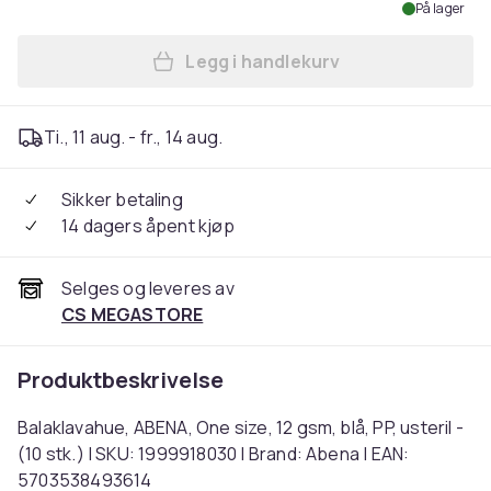
På lager
Legg i handlekurv
Legg Balaklavahue, ABENA, On
Ti., 11 aug. - fr., 14 aug.
Sikker betaling
14 dagers åpent kjøp
Selges og leveres av
CS MEGASTORE
Produktbeskrivelse
Balaklavahue, ABENA, One size, 12 gsm, blå, PP, usteril -
(10 stk.) | SKU: 1999918030 | Brand: Abena | EAN:
5703538493614