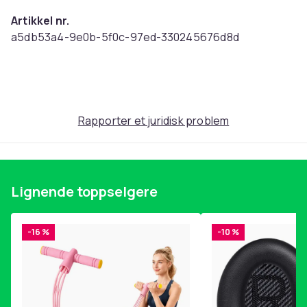
Artikkel nr.
a5db53a4-9e0b-5f0c-97ed-330245676d8d
Produktsikkerhetsinformasjon
Rapporter et juridisk problem
Lignende toppselgere
-16 %
-10 %