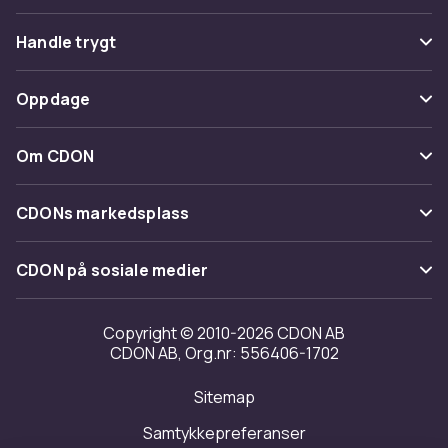
Vanlige spørsmål
Handle trygt
Spor pakke
Betaling
Oppdage
Angre & returner her
Levering
Kategorier
Kontakt oss
Om CDON
Vilkår & policy
Varemerker
Om oss
Tilbakekallinger
CDONs markedsplass
Guider
Kundeanmeldelser
Merchant Help Center
CDON på sosiale medier
Jobbe på CDON
Investor relations
Copyright © 2010-2026 CDON AB
CDON AB, Org.nr: 556406-1702
Tilgjengelighet
Sitemap
Samtykkepreferanser