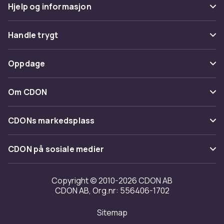
Hjelp og informasjon
Vanlige spørsmål
Handle trygt
Spor pakke
Betaling
Oppdage
Angre & returner her
Levering
Kategorier
Kontakt oss
Om CDON
Vilkår & policy
Varemerker
Om oss
Tilbakekallinger
CDONs markedsplass
Guider
Kundeanmeldelser
Merchant Help Center
CDON på sosiale medier
Jobbe på CDON
Investor relations
Copyright © 2010-2026 CDON AB
CDON AB, Org.nr: 556406-1702
Tilgjengelighet
Sitemap