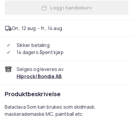
Legg i handlekurv
Legg Balaclava Skidmask Dö
On., 12 aug. - fr., 14 aug.
Sikker betaling
14 dagers åpent kjøp
Selges og leveres av
Hiprock/Bondia AB
Produktbeskrivelse
Balaclava Som kan brukes som skidmask,
maskerademaske MC, paintball etc