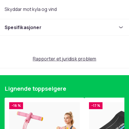
Skyddar mot kyla og vind
Spesifikasjoner
Den kan brukes i kombinasjon med banker eller kiosker.
En Storlek med stretch.
Rapporter et juridisk problem
Materiale: Polyester
Artikkel nr.
5074c33e-4ffa-5e77-b90a-b86a16c53744
Lignende toppselgere
Produktsikkerhetsinformasjon
-16 %
-17 %