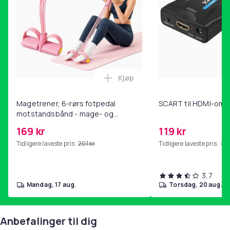
Kjøp
Legg Magetrener, 6-rørs fotp
Magetrener, 6-rørs fotpedal
SCART til HDMI-omf
motstandsbånd - mage- og
kjernetrening, yoga og
169 kr
119 kr
hjemmegymnastikk Pink
Tidligere laveste pris:
201 kr
Tidligere laveste pris:
143
3,7
mandag, 17 aug.
torsdag, 20 aug.
Anbefalinger til dig