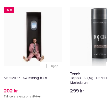
-6 %
Kjøp
Legg Mac Miller - Swimming (CD)
Toppik
Mac Miller - Swimming (CD)
Toppik - 27,5g - Dark B
Mørkebrun
202 kr
299 kr
Tidligere laveste pris:
214 kr