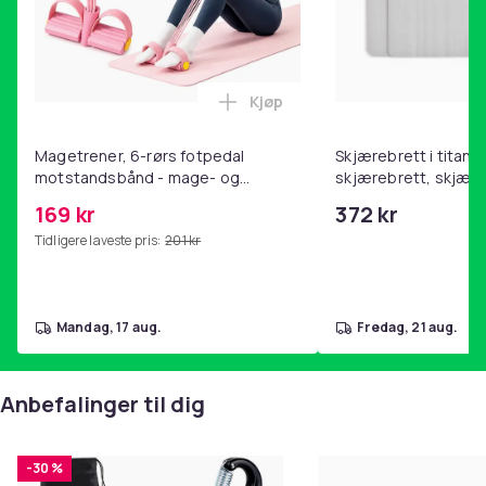
Kjøp
Legg Magetrener, 6-rørs fotp
Magetrener, 6-rørs fotpedal
Skjærebrett i titan, 
motstandsbånd - mage- og
skjærebrett, skjæreb
kjernetrening, yoga og
stål, BPA-fri (2 stk.)
169 kr
372 kr
hjemmegymnastikk Pink
Tidligere laveste pris:
201 kr
mandag, 17 aug.
fredag, 21 aug.
Anbefalinger til dig
-30 %