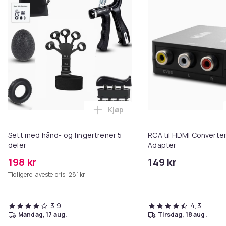
Kjøp
Legg Sett med hånd- og fingertr
Sett med hånd- og fingertrener 5
RCA til HDMI Converter
deler
Adapter
198 kr
149 kr
Tidligere laveste pris:
281 kr
3,9
4,3
mandag, 17 aug.
tirsdag, 18 aug.