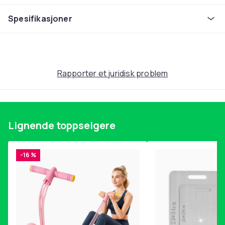
Produktsikkerhetsinformasjon
Spesifikasjoner
Rapporter et juridisk problem
Lignende toppselgere
-16 %