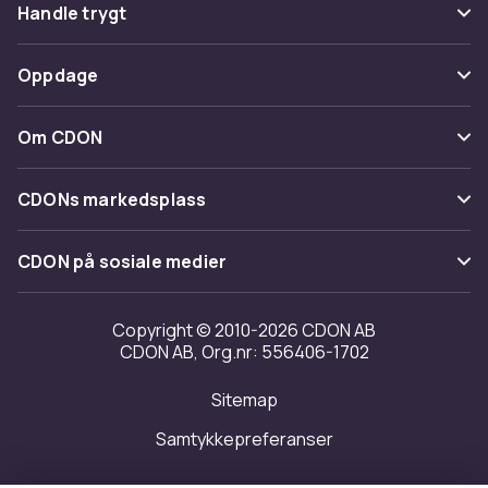
Vanlige spørsmål
Handle trygt
Spor pakke
Betaling
Oppdage
Angre & returner her
Levering
Kategorier
Kontakt oss
Om CDON
Vilkår & policy
Varemerker
Om oss
Tilbakekallinger
CDONs markedsplass
Guider
Kundeanmeldelser
Merchant Help Center
CDON på sosiale medier
Jobbe på CDON
Investor relations
Copyright © 2010-2026 CDON AB
CDON AB, Org.nr: 556406-1702
Tilgjengelighet
Sitemap
Samtykkepreferanser