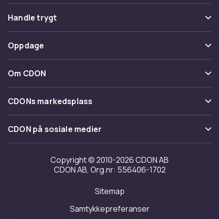
Vanlige spørsmål
Handle trygt
Spor pakke
Betaling
Oppdage
Angre & returner her
Levering
Kategorier
Kontakt oss
Om CDON
Vilkår & policy
Varemerker
Om oss
Tilbakekallinger
CDONs markedsplass
Guider
Kundeanmeldelser
Merchant Help Center
CDON på sosiale medier
Jobbe på CDON
Investor relations
Copyright © 2010-2026 CDON AB
CDON AB, Org.nr: 556406-1702
Tilgjengelighet
Sitemap
Samtykkepreferanser