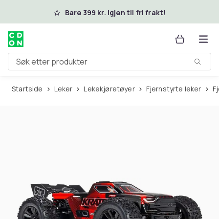
Hopp til hovedinnhold
Bare 399 kr. igjen til fri frakt!
Søk etter produkter
Startside
Leker
Lekekjøretøyer
Fjernstyrte leker
F