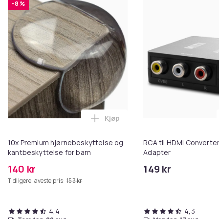
-8 %
Skala 1/16
Lengde 321mm
Bredde 247mm
Høyde 115mm
Wheelbase 203mm
Motor 2848 3000KV Børsteløs
Styreservo 2.5kg Mikro MG (SX114)
Radiosystem Spektrum SLT2
Batterikontakt IC2
Vekt 1.48kg
Kjøp
Hex 12mm
Legg 10x Premium hjørnebeskytt
Pinion 24T
10x Premium hjørnebeskyttelse og
RCA til HDMI Converter
Pitch gir MOD 0.5
kantbeskyttelse for barn
Adapter
Maks batteristørrelse 112x34x23mm
140 kr
149 kr
Tidligere laveste pris:
153 kr
Artikkel nr.
f5f766b8-6399-5a41-969c-514bb2c99826
4,4
4,3