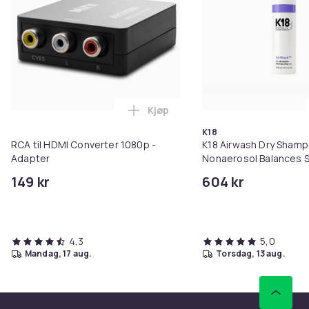
Kjøp
Legg RCA til HDMI Converter 108
K18
RCA til HDMI Converter 1080p -
K18 Airwash Dry Sham
Adapter
Nonaerosol Balances S
Controls Excess Oil
149 kr
604 kr
4,3
5,0
mandag, 17 aug.
torsdag, 13 aug.