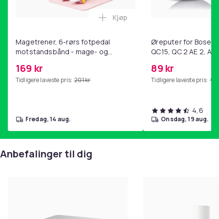
Kjøp
Legg Magetrener, 6-rørs fotp
Magetrener, 6-rørs fotpedal
Øreputer for Bose QC
motstandsbånd - mage- og
QC15, QC 2 AE 2, AE 
kjernetrening, yoga og
SoundTrue, SoundLin
169 kr
89 kr
hjemmegymnastikk Pink
Tidligere laveste pris:
201 kr
Tidligere laveste pris:
99 
4,6
fredag, 14 aug.
onsdag, 19 aug.
Anbefalinger til dig