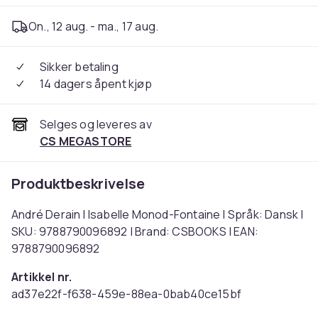
On., 12 aug. - ma., 17 aug.
Sikker betaling
14 dagers åpent kjøp
Selges og leveres av
CS MEGASTORE
Produktbeskrivelse
André Derain | Isabelle Monod-Fontaine | Språk: Dansk |
SKU: 9788790096892 | Brand: CSBOOKS | EAN:
9788790096892
Artikkel nr.
ad37e22f-f638-459e-88ea-0bab40ce15bf