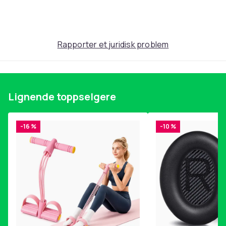
Produktsikkerhetsinformasjon
Rapporter et juridisk problem
Lignende toppselgere
-16 %
-10 %