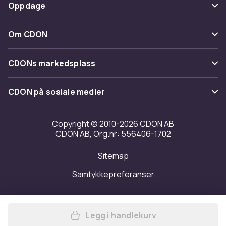
Betaling
Oppdage
Angre & returner her
Levering
Kategorier
Kontakt oss
Om CDON
Vilkår & policy
Varemerker
Om oss
Tilbakekallinger
CDONs markedsplass
Guider
Kundeanmeldelser
Merchant Help Center
CDON på sosiale medier
Jobbe på CDON
Investor relations
Copyright © 2010-2026 CDON AB
CDON AB, Org.nr: 556406-1702
Tilgjengelighet
Sitemap
Samtykkepreferanser
Legg i handlekurv
Legg André Derain | Isabell