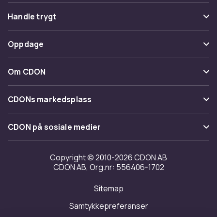
Vanlige spørsmål
Handle trygt
Spor pakke
Betaling
Oppdage
Angre & returner her
Levering
Kategorier
Kontakt oss
Om CDON
Vilkår & policy
Varemerker
Om oss
Tilbakekallinger
CDONs markedsplass
Guider
Kundeanmeldelser
Merchant Help Center
CDON på sosiale medier
Jobbe på CDON
Investor relations
Copyright © 2010-2026 CDON AB
CDON AB, Org.nr: 556406-1702
Tilgjengelighet
Sitemap
Samtykkepreferanser