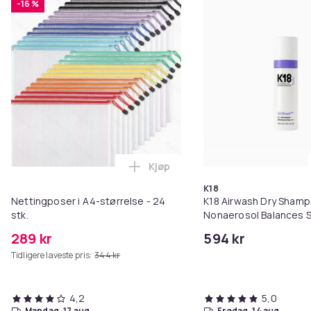
-16 %
Kjøp
Legg Nettingposer i A4-størrelse
K18
Nettingposer i A4-størrelse - 24
K18 Airwash Dry Sham
stk.
Nonaerosol Balances S
Controls Excess Oil
289 kr
594 kr
Tidligere laveste pris:
344 kr
4,2
5,0
mandag, 17 aug.
fredag, 14 aug.