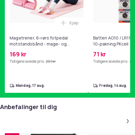
Kjøp
Legg Magetrener, 6-rørs fotp
Magetrener, 6-rørs fotpedal
Batteri AG10 / LR1130
motstandsbånd - mage- og
10-pakning PKcell
kjernetrening, yoga og
169 kr
71 kr
hjemmegymnastikk Pink
Tidligere laveste pris:
201 kr
Tidligere laveste pris:
76 
mandag, 17 aug.
fredag, 14 aug.
Anbefalinger til dig