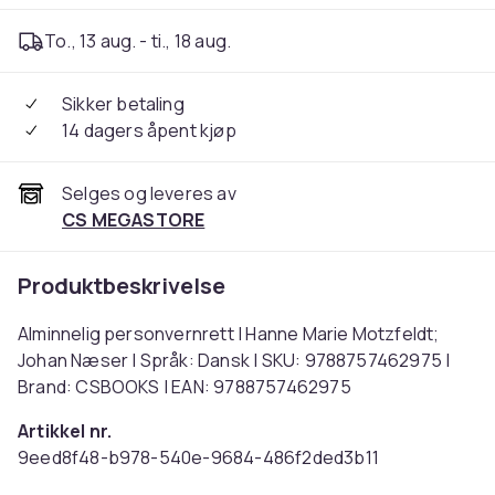
To., 13 aug. - ti., 18 aug.
Sikker betaling
14 dagers åpent kjøp
Selges og leveres av
CS MEGASTORE
Produktbeskrivelse
Alminnelig personvernrett | Hanne Marie Motzfeldt;
Johan Næser | Språk: Dansk | SKU: 9788757462975 |
Brand: CSBOOKS | EAN: 9788757462975
Artikkel nr.
9eed8f48-b978-540e-9684-486f2ded3b11