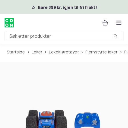
Hopp til hovedinnhold
Bare 399 kr. igjen til fri frakt!
Søk etter produkter
Startside
Leker
Lekekjøretøyer
Fjernstyrte leker
F