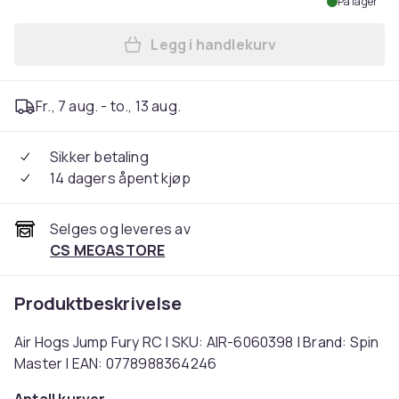
På lager
Legg i handlekurv
Legg Air Hogs Jump Fury RC
Fr., 7 aug. - to., 13 aug.
Sikker betaling
14 dagers åpent kjøp
Selges og leveres av
CS MEGASTORE
Produktbeskrivelse
Air Hogs Jump Fury RC | SKU: AIR-6060398 | Brand: Spin
Master | EAN: 0778988364246