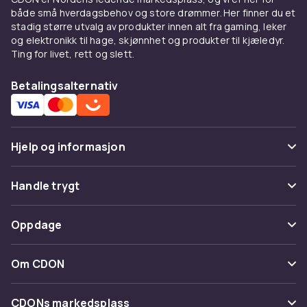
både små hverdagsbehov og store drømmer. Her finner du et
stadig større utvalg av produkter innen alt fra gaming, leker
og elektronikk til hage, skjønnhet og produkter til kjæledyr.
Ting for livet, rett og slett.
Betalingsalternativ
Hjelp og informasjon
Vanlige spørsmål
Handle trygt
Spor pakke
Betaling
Oppdage
Angre & returner her
Levering
Kategorier
Kontakt oss
Om CDON
Vilkår & policy
Varemerker
Om oss
Tilbakekallinger
CDONs markedsplass