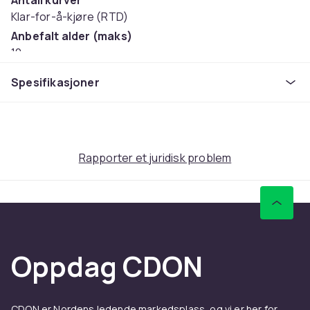
Antall kurver
Klar-for-å-kjøre (RTD)
Anbefalt alder (maks)
10
Anbefalt alder (min)
Spesifikasjoner
4
Vekt
1
Artikkel nr.
Rapporter et juridisk problem
f8f94db6-9fd5-4e96-81f6-ab4a67af8e56
Produktsikkerhetsinformasjon
Oppdag CDON
CDON er Nordens ledende markedsplass, og vi er her for