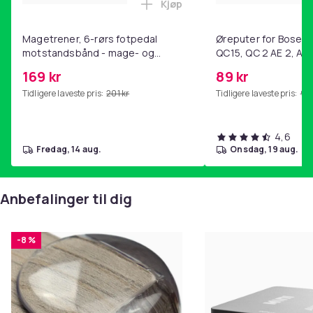
Kjøp
Legg Magetrener, 6-rørs fotp
Magetrener, 6-rørs fotpedal
Øreputer for Bose QC
motstandsbånd - mage- og
QC15, QC 2 AE 2, AE 
kjernetrening, yoga og
SoundTrue, SoundLin
169 kr
89 kr
hjemmegymnastikk Pink
Tidligere laveste pris:
201 kr
Tidligere laveste pris:
99 
4,6
fredag, 14 aug.
onsdag, 19 aug.
Anbefalinger til dig
-8 %