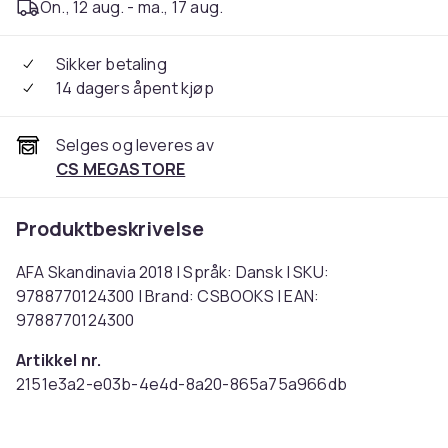
On., 12 aug. - ma., 17 aug.
Sikker betaling
14 dagers åpent kjøp
Selges og leveres av
CS MEGASTORE
Produktbeskrivelse
AFA Skandinavia 2018 | Språk: Dansk | SKU:
9788770124300 | Brand: CSBOOKS | EAN:
9788770124300
Artikkel nr.
2151e3a2-e03b-4e4d-8a20-865a75a966db
Produktsikkerhetsinformasjon