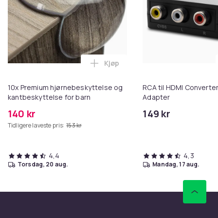
Kjøp
Legg 10x Premium hjørnebeskytt
10x Premium hjørnebeskyttelse og
RCA til HDMI Converter
kantbeskyttelse for barn
Adapter
140 kr
149 kr
Tidligere laveste pris:
153 kr
4,4
4,3
torsdag, 20 aug.
mandag, 17 aug.