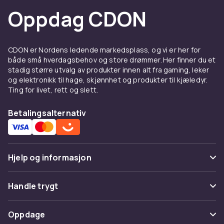
Oppdag CDON
CDON er Nordens ledende markedsplass, og vi er her for
både små hverdagsbehov og store drømmer. Her finner du et
stadig større utvalg av produkter innen alt fra gaming, leker
og elektronikk til hage, skjønnhet og produkter til kjæledyr.
Ting for livet, rett og slett.
Betalingsalternativ
Hjelp og informasjon
Vanlige spørsmål
Handle trygt
Spor pakke
Betaling
Oppdage
Angre & returner her