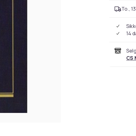
To., 13
Sikk
14 d
Selg
CS