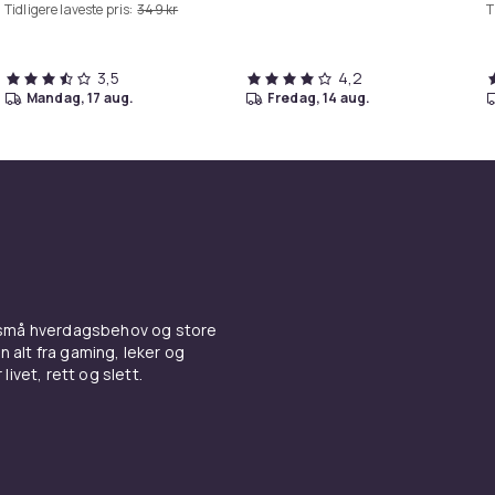
Tidligere laveste pris:
349 kr
T
3,5
4,2
mandag, 17 aug.
fredag, 14 aug.
 små hverdagsbehov og store
n alt fra gaming, leker og
livet, rett og slett.