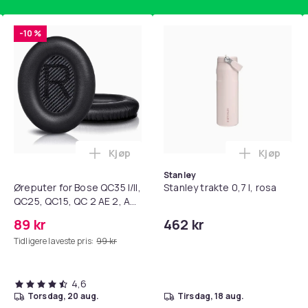
-10 %
Kjøp
Kjøp
standsbånd - mage- og kjernetrening, yoga og hjemmegymnast
teri AG10 / LR1130 / LR54 / 189 / 10-pakning PKcell i handlekur
Legg Øreputer for Bose QC35 I/II, QC25, 
Legg Stanl
Stanley
Øreputer for Bose QC35 I/II,
Stanley trakte 0,7 l, rosa
QC25, QC15, QC 2 AE 2, AE
2i, AE 2w, SoundTrue,
89 kr
462 kr
SoundLink Black
Tidligere laveste pris:
99 kr
4,6
torsdag, 20 aug.
tirsdag, 18 aug.