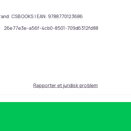
 Brand: CSBOOKS | EAN: 9788770123686
26e77e3e-a56f-4cb0-8501-709d6312fd88
Rapporter et juridisk problem