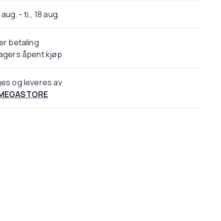
 aug. - ti., 18 aug.
er betaling
agers åpent kjøp
es og leveres av
 MEGASTORE