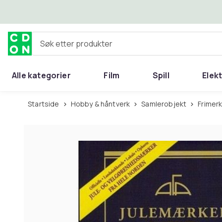
Hopp til hovedinnhold
Søk etter produkter
Alle kategorier
Film
Spill
Elek
Startside
Hobby & håntverk
Samlerobjekt
Frimer