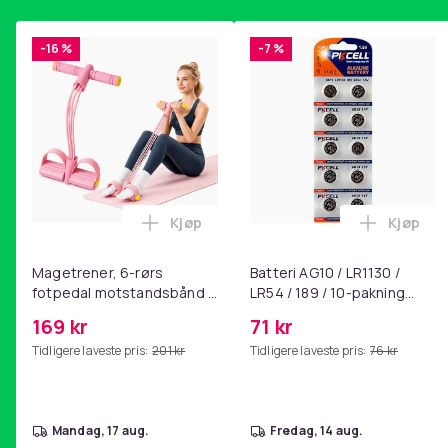
-16 %
-7 %
Kjøp
Kjøp
Legg Magetrener, 6-rørs fotpedal mot
Legg Bat
Magetrener, 6-rørs
Batteri AG10 / LR1130 /
fotpedal motstandsbånd -
LR54 / 189 / 10-pakning
mage- og kjernetrening,
PKcell
169 kr
71 kr
yoga og
Tidligere laveste pris:
201 kr
Tidligere laveste pris:
76 kr
hjemmegymnastikk Pink
mandag, 17 aug.
fredag, 14 aug.