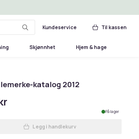
Kundeservice
Til kassen
ning
Skjønnhet
Hjem & hage
ulemerke-katalog 2012
kr
På lager
Legg i handlekurv
Legg AFA julemerke-katalog 2012 i 