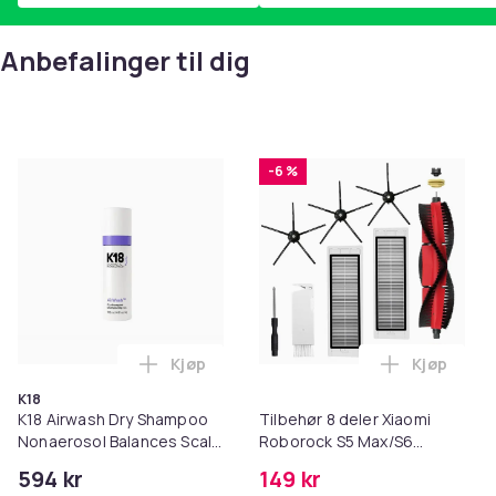
Anbefalinger til dig
-6 %
Kjøp
Kjøp
Legg K18 Airwash Dry Shampoo Nonaerosol
Legg Tilb
K18
K18 Airwash Dry Shampoo
Tilbehør 8 deler Xiaomi
Nonaerosol Balances Scalp
Roborock S5 Max/S6
& Controls Excess Oil
Pure/S6
594 kr
149 kr
MAXV/S50/S51/S55/S5/S60/S65