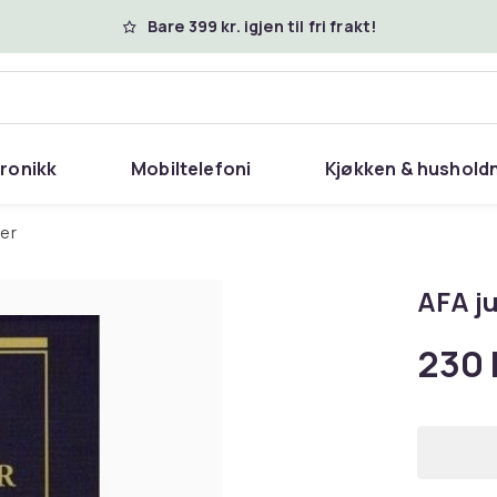
Bare 399 kr. igjen til fri frakt!
tronikk
Mobiltelefoni
Kjøkken & hushold
ker
AFA j
230 