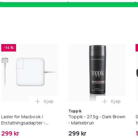
-14 %
Kjøp
Kjøp
 Balances Scalp & Controls Excess Oil i handlekurven
ehør 8 deler Xiaomi Roborock S5 Max/S6 Pure/S6 MAXV/S50/S5
Legg Lader for Macbook / Erstatningsadap
Legg Toppik
Toppik
Lader for Macbook /
Toppik - 27,5g - Dark Brown
S
Erstatningsadapter -
- Mørkebrun
MagSafe Gen 2 - 45W
299 kr
299 kr
/S6