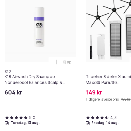
Kjøp
Legg K18 Airwash Dry Shampoo No
K18
K18 Airwash Dry Shampoo
Tilbehør 8 deler Xiaom
Nonaerosol Balances Scalp &
Max/S6 Pure/S6
Controls Excess Oil
MAXV/S50/S51/S55/S5
604 kr
149 kr
Tidligere laveste pris:
159 kr
5,0
4,3
torsdag, 13 aug.
fredag, 14 aug.