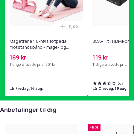
Kjøp
Legg Magetrener, 6-rørs fotp
Magetrener, 6-rørs fotpedal
SCART til HDMI-omf
motstandsbånd - mage- og
kjernetrening, yoga og
169 kr
119 kr
hjemmegymnastikk Pink
Tidligere laveste pris:
201 kr
Tidligere laveste pris:
143
3,7
fredag, 14 aug.
onsdag, 19 aug.
Anbefalinger til dig
-6 %