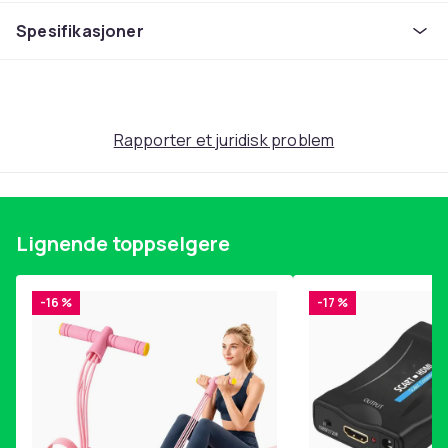
Spesifikasjoner
Rapporter et juridisk problem
Lignende toppselgere
-16 %
-17 %