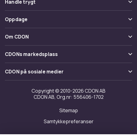
Handle trygt
Spor pakke
Betaling
Oppdage
Angre & returner her
Levering
Kategorier
Kontakt oss
Om CDON
Vilkår & policy
Varemerker
Om oss
Tilbakekallinger
CDONs markedsplass
Guider
Kundeanmeldelser
Merchant Help Center
CDON på sosiale medier
Jobbe på CDON
Investor relations
Copyright © 2010-2026 CDON AB
CDON AB, Org.nr: 556406-1702
Tilgjengelighet
Sitemap
Samtykkepreferanser