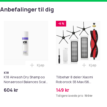
Anbefalinger til dig
-6 %
Kjøp
Kjøp
Legg K18 Airwash Dry Shampoo Nonaerosol
Legg Tilb
K18
K18 Airwash Dry Shampoo
Tilbehør 8 deler Xiaomi
Nonaerosol Balances Scalp
Roborock S5 Max/S6
& Controls Excess Oil
Pure/S6
604 kr
149 kr
MAXV/S50/S51/S55/S5/S60/S65
Tidligere laveste pris:
159 kr