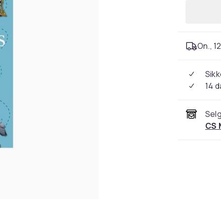
On., 12
Sikk
14 d
Selg
CS