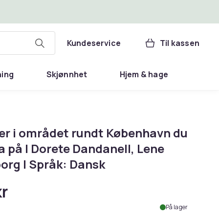
Kundeservice
Til kassen
ning
Skjønnhet
Hjem & hage
rer i området rundt København du
 på | Dorete Dandanell, Lene
org | Språk: Dansk
kr
På lager