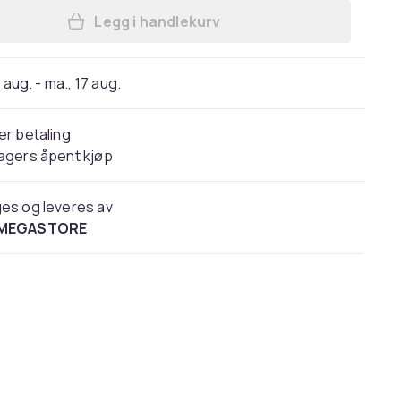
Legg i handlekurv
Legg 22 turer i området rundt Købe
 aug. - ma., 17 aug.
er betaling
agers åpent kjøp
es og leveres av
 MEGASTORE