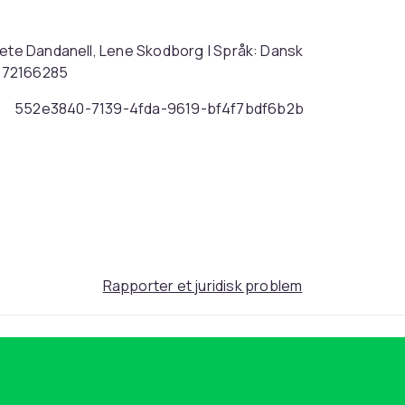
rete Dandanell, Lene Skodborg | Språk: Dansk
8772166285
552e3840-7139-4fda-9619-bf4f7bdf6b2b
Rapporter et juridisk problem