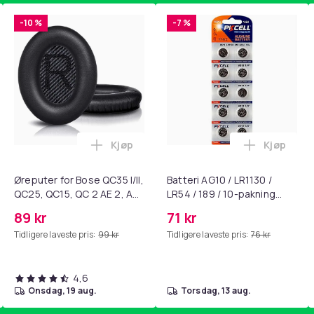
-10 %
-7 %
Kjøp
Kjøp
standsbånd - mage- og kjernetrening, yoga og hjemmegymnast
ART til HDMI-omformer 1080p i handlekurven
Legg Øreputer for Bose QC35 I/II, QC25, 
Legg Batte
Øreputer for Bose QC35 I/II,
Batteri AG10 / LR1130 /
QC25, QC15, QC 2 AE 2, AE
LR54 / 189 / 10-pakning
2i, AE 2w, SoundTrue,
PKcell
89 kr
71 kr
SoundLink Black
Tidligere laveste pris:
99 kr
Tidligere laveste pris:
76 kr
4,6
onsdag, 19 aug.
torsdag, 13 aug.