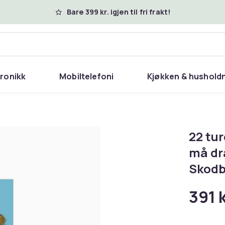
Bare 399 kr. igjen til fri frakt!
tronikk
Mobiltelefoni
Kjøkken & hushold
22 tu
må dra
Skodb
391 