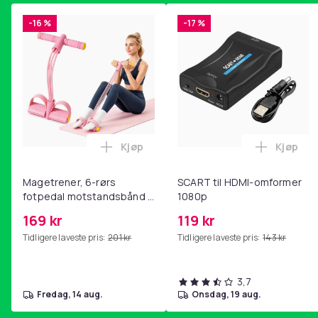
-16 %
-17 %
Kjøp
Kjøp
Legg Magetrener, 6-rørs fotpedal mot
Legg SC
Magetrener, 6-rørs
SCART til HDMI-omformer
fotpedal motstandsbånd -
1080p
mage- og kjernetrening,
169 kr
119 kr
yoga og
Tidligere laveste pris:
201 kr
Tidligere laveste pris:
143 kr
hjemmegymnastikk Pink
3,7
fredag, 14 aug.
onsdag, 19 aug.