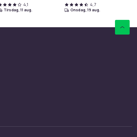
4,1
4,7
tirsdag, 11 aug.
onsdag, 19 aug.