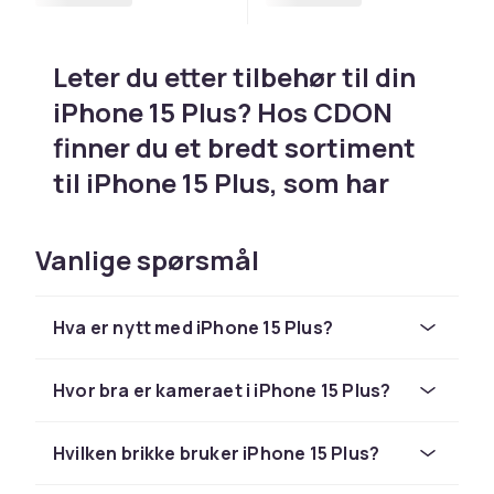
Leter du etter tilbehør til din
iPhone 15 Plus? Hos CDON
finner du et bredt sortiment
til iPhone 15 Plus, som har
dobbelt 48MP-kamera med
Dynamic Island og Dynamic
Vanlige spørsmål
Island, USB-C og
fremragende batteritid –
Hva er nytt med iPhone 15 Plus?
deksel og tilbehør
Hvor bra er kameraet i iPhone 15 Plus?
Leter du etter tilbehør til din iPhone 15 Plus?
Hos CDON finner du et bredt sortiment til
iPhone 15 Plus, som har dobbelt 48MP-kamera
Hvilken brikke bruker iPhone 15 Plus?
med Dynamic Island og Dynamic Island, USB-C