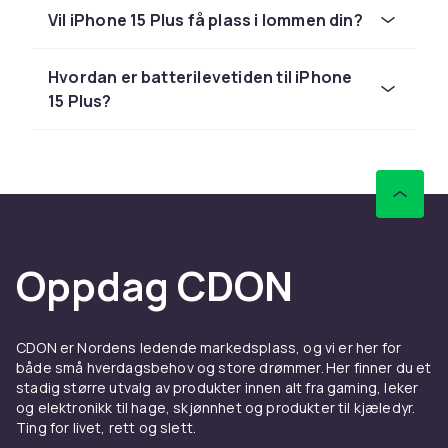
og fremragende batteritid. Enten du trenger
Vil iPhone 15 Plus få plass i lommen din?
deksel, skjermbeskyttelse, lader eller smarte
gadgets finner du det her.
Hvordan er batterilevetiden til iPhone
Deksel og skjermbeskyttelse
15 Plus?
til iPhone 15 Plus
MagSafe-deksel støtter 15W lading. iPhone 15
Plus bruker USB-C, ikke Lightning. Velg mellom
tynne transparente deksel, robuste
støtdempende modeller eller bokvesker med
lommebokfunksjon. Kombiner med en herdet
Oppdag CDON
glasskjermbeskyttelse for komplett
beskyttelse. Se hele utvalget av
iPhone
tilbehør
hos CDON.
CDON er Nordens ledende markedsplass, og vi er her for
både små hverdagsbehov og store drømmer. Her finner du et
MagSafe-lading og trådløse
stadig større utvalg av produkter innen alt fra gaming, leker
ladere til iPhone 15 Plus
og elektronikk til hage, skjønnhet og produkter til kjæledyr.
Ting for livet, rett og slett.