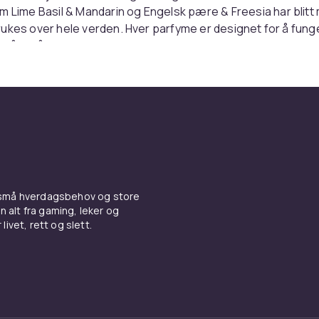
om
Lime Basil & Mandarin
og
Engelsk pære & Freesia
har blit
ukes over hele verden. Hver parfyme er designet for å fung
så for å kombineres med andre dufter i serien, en teknikk s
ombining™». Dette gjør det mulig å skape din egen signatu
g.
 for hjemmet
 personlige dufter tilbyr Jo Malone London også hjemmeduft i fo
iffusere og romsprayer. Disse produktene er designet for å g
lelse av luksus og velvære – som å tre inn i en fredelig oase
 små hverdagsbehov og store
om ofte leveres i vakker, minimalistisk emballasje med en
n alt fra gaming, leker og
e, er både en dekorativ detalj og en opplevelse for sansene
livet, rett og slett.
pleie med eleganse
inkluderer også kroppspleieprodukter som dusjsåper, bodyl
alle med de samme karakteristiske Jo Malone London-dufte
dre duftopplevelsen din gjennom dagen, fra morgendusjen ti