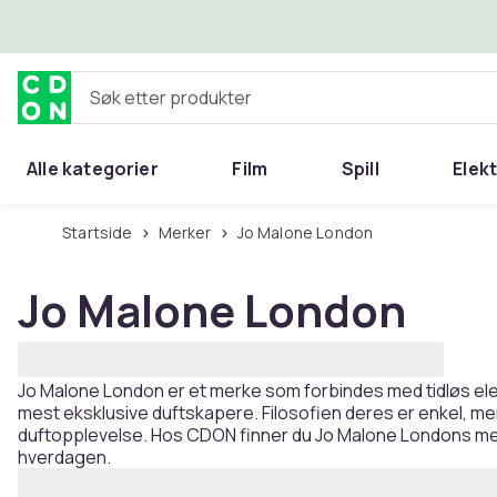
Hopp til hovedinnhold
Søk etter produkter
Alle kategorier
Film
Spill
Elek
Startside
Merker
Jo Malone London
Jo Malone London
Jo Malone London er et merke som forbindes med tidløs eleg
mest eksklusive duftskapere. Filosofien deres er enkel, men
duftopplevelse. Hos CDON finner du Jo Malone Londons mest 
hverdagen.