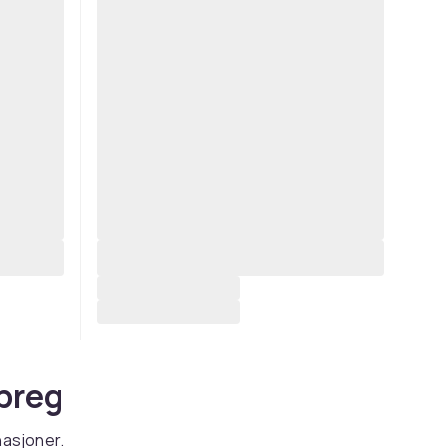
 preg
nasjoner.