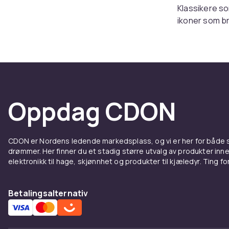
Klassikere s
ikoner som br
alene, men og
«Fragrance C
er unik for de
Luksus
Oppdag CDON
I tillegg til
duftlys, sivd
hjemmet en fø
CDON er Nordens ledende markedsplass, og vi er her for både
Duftlysene, s
drømmer. Her finner du et stadig større utvalg av produkter inne
signatursløyf
elektronikk til hage, skjønnhet og produkter til kjæledyr. Ting for 
Kropps
Betalingsalternativ
Sortimentet 
håndkremer, 
lar deg forbe