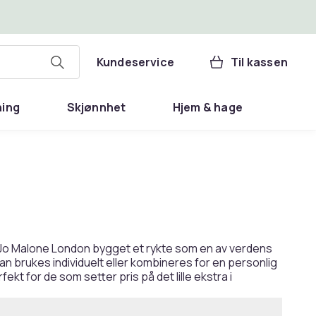
Kundeservice
Til kassen
ning
Skjønnhet
Hjem & hage
r Jo Malone London bygget et rykte som en av verdens
an brukes individuelt eller kombineres for en personlig
 for de som setter pris på det lille ekstra i