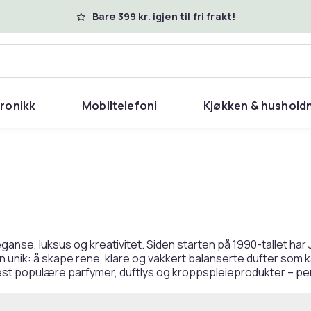
Bare 399 kr. igjen til fri frakt!
tronikk
Mobiltelefoni
Kjøkken & hushold
anse, luksus og kreativitet. Siden starten på 1990-tallet ha
 unik: å skape rene, klare og vakkert balanserte dufter som k
populære parfymer, duftlys og kroppspleieprodukter – perfekt