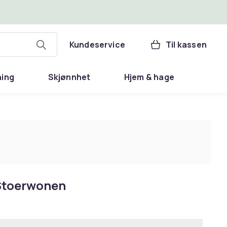
Kundeservice
Til kassen
ning
Skjønnhet
Hjem & hage
 Stoerwonen