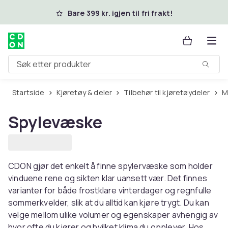
Hopp til hovedinnhold
Bare 399 kr. igjen til fri frakt!
Søk etter produkter
Startside
Kjøretøy & deler
Tilbehør til kjøretøydeler
Spylevæske
CDON gjør det enkelt å finne spylervæske som holder
vinduene rene og sikten klar uansett vær. Det finnes
varianter for både frostklare vinterdager og regnfulle
sommerkvelder, slik at du alltid kan kjøre trygt. Du kan
velge mellom ulike volumer og egenskaper avhengig av
hvor ofte du kjører og hvilket klima du opplever. Hos