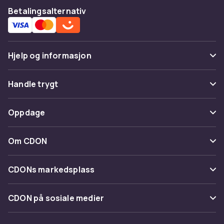
Betalingsalternativ
Hjelp og informasjon
Vanlige spørsmål
Handle trygt
Spor pakke
Betaling
Oppdage
Angre & returner her
Levering
Kategorier
Kontakt oss
Om CDON
Vilkår & policy
Varemerker
Om oss
Tilbakekallinger
CDONs markedsplass
Guider
Kundeanmeldelser
Merchant Help Center
CDON på sosiale medier
Jobbe på CDON