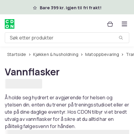
Hopp til hovedinnhold
Bare 399 kr. igjen til fri frakt!
Søk etter produkter
Startside
Kjøkken & husholdning
Matoppbevaring
Tr
Vannflasker
Å holde seg hydrert er avgjørende for helsen og
ytelsen din, enten du trener på treningsstudioet eller er
ute på dine daglige eventyr. Hos CDON tilbyr vi et bredt
utvalg av vannflasker for å sikre at du alltid har en
pålitelig følgesvenn for hånden.