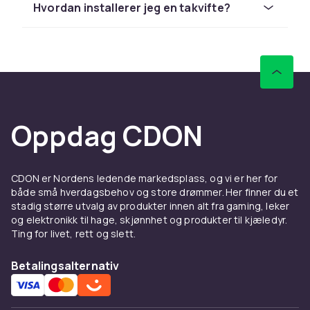
Hvordan installerer jeg en takvifte?
lyskilde i det hele tatt. Dette gjør det enkelt å
tilpasse viften til resten av rommets belysning
– enten du ønsker diskret luftsirkulasjon eller
en kombinasjon av funksjoner.
Takvifter i forskjellige stiler
og størrelser for alle rom
Oppdag CDON
Takvifter finnes i mange størrelser, farger og
design – fra klassisk hvitt til moderne
CDON er Nordens ledende markedsplass, og vi er her for
tredetaljer eller matt svart metall. Her finner du
både små hverdagsbehov og store drømmer. Her finner du et
alternativer for åpne planløsninger, mindre
stadig større utvalg av produkter innen alt fra gaming, leker
soverom og høye tak. Mange modeller kan
og elektronikk til hage, skjønnhet og produkter til kjæledyr.
også styres med fjernkontroll eller smarte
Ting for livet, rett og slett.
funksjoner for enda bedre komfort.
Betalingsalternativ
Kjøp takvifter på nett hos oss