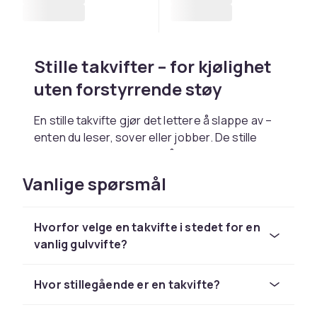
Stille takvifter – for kjølighet
uten forstyrrende støy
En stille takvifte gjør det lettere å slappe av –
enten du leser, sover eller jobber. De stille
modellene i sortimentet vårt er perfekte for
soverom, kontorer eller barnerom der fred og
Vanlige spørsmål
ro er like viktig som kjølighet. Du får effektiv
sirkulasjon uten å bli forstyrret av viftestøy.
Hvorfor velge en takvifte i stedet for en
Takvifter med eller uten
vanlig gulvvifte?
belysning
Hvor stillegående er en takvifte?
Alle har forskjellige behov. Hos oss finner du
både takvifter med belysning og modeller uten