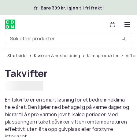
Hopp til hovedinnhold
Bare 399 kr. igjen til fri frakt!
Søk etter produkter
Startside
Kjøkken & husholdning
Klimaprodukter
Vifte
Takvifter
En takvifte er en smart løsning for et bedre inneklima –
hele året. Den kjøler ned behagelig på varme dager og
bidrar til å spre varmen jevnt i kalde perioder. Med
plasseringen i taket påvirker viften romtemperaturen
effektivt, uten å ta opp gulvplass eller forstyrre
interiøret.