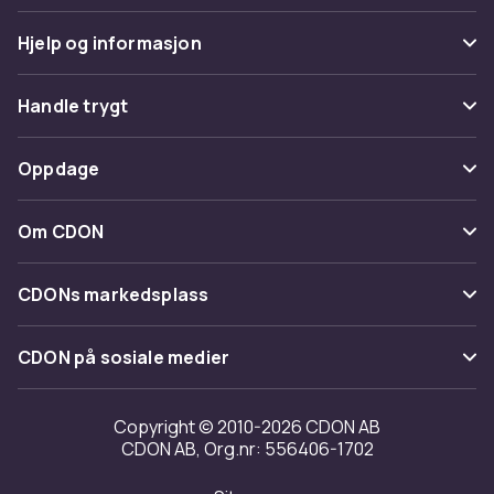
Hjelp og informasjon
Vanlige spørsmål
Handle trygt
Spor pakke
Betaling
Oppdage
Angre & returner her
Levering
Kategorier
Kontakt oss
Om CDON
Vilkår & policy
Varemerker
Om oss
Tilbakekallinger
CDONs markedsplass
Guider
Kundeanmeldelser
Merchant Help Center
CDON på sosiale medier
Jobbe på CDON
Investor relations
Copyright © 2010-2026 CDON AB
CDON AB, Org.nr: 556406-1702
Tilgjengelighet