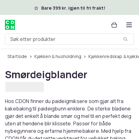
Hopp til hovedinnhold
Bare 399 kr. igjen til fri frakt!
Søk etter produkter
Startside
Kjøkken & husholdning
Kjøkkenredskap & kjøkk
Smørdeigblander
Hos CDON finner du paideigmiksere som gjør alt fra
kakebaking til paideigbunn enklere. De sterke bladene
gjør det enkelt å blande smør og mel til en perfekt deig
uten at hendene blir klissete. Passer for både
nybegynnere og erfarne hjemmebakere. Med hjelp fra
CDON får du det rette verktøyet for vellykket baking