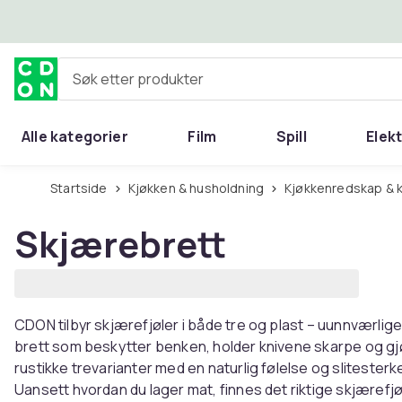
Hopp til hovedinnhold
Søk etter produkter
Alle kategorier
Film
Spill
Elek
Startside
Kjøkken & husholdning
Kjøkkenredskap & 
Skjærebrett
CDON tilbyr skjærefjøler i både tre og plast – uunnværlige 
brett som beskytter benken, holder knivene skarpe og gj
rustikke trevarianter med en naturlig følelse og sliteste
Uansett hvordan du lager mat, finnes det riktige skjære