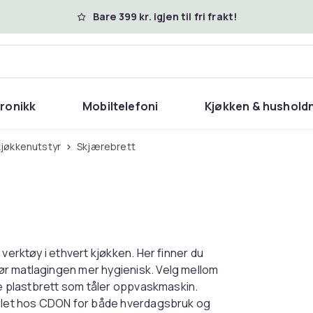
Bare 399 kr. igjen til fri frakt!
tronikk
Mobiltelefoni
Kjøkken & hushold
kjøkkenutstyr
Skjærebrett
verktøy i ethvert kjøkken. Her finner du
ør matlagingen mer hygienisk. Velg mellom
rke plastbrett som tåler oppvaskmaskin.
fjølet hos CDON for både hverdagsbruk og