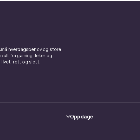
 små hverdagsbehov og store
n alt fra gaming, leker og
livet, rett og slett.
Oppdage
Kategorier
Varemerker