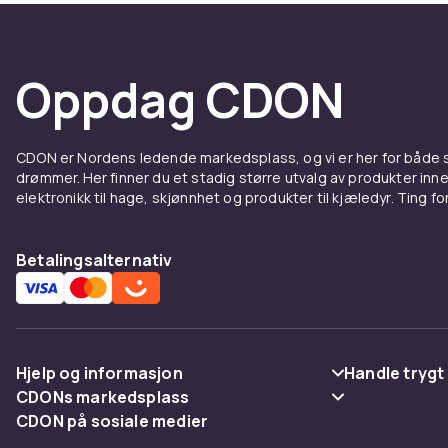
Oppdag CDON
CDON er Nordens ledende markedsplass, og vi er her for både
drømmer. Her finner du et stadig større utvalg av produkter inne
elektronikk til hage, skjønnhet og produkter til kjæledyr. Ting for 
Betalingsalternativ
Hjelp og informasjon
Handle trygt
CDONs markedsplass
Vanlige spørsmål
Betaling
CDON på sosiale medier
Merchant Help Center
Spor pakke
Levering