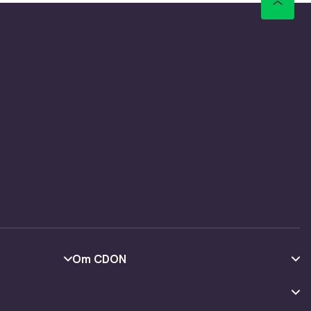
Om CDON
Om oss
Kundeanmeldelser