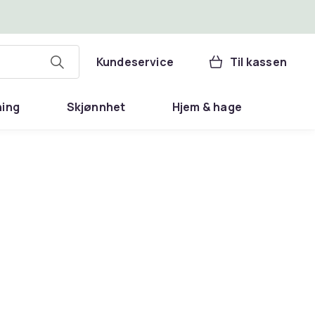
Kundeservice
Til kassen
ning
Skjønnhet
Hjem & hage