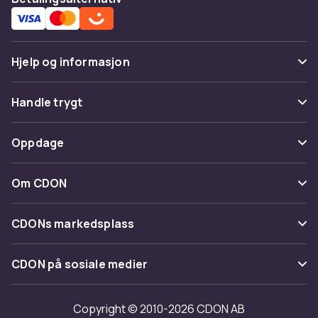
Hjelp og informasjon
Vanlige spørsmål
Handle trygt
Spor pakke
Betaling
Oppdage
Angre & returner her
Levering
Kategorier
Kontakt oss
Om CDON
Vilkår & policy
Varemerker
Om oss
Tilbakekallinger
CDONs markedsplass
Guider
Kundeanmeldelser
Merchant Help Center
CDON på sosiale medier
Jobbe på CDON
Investor relations
Copyright © 2010-2026 CDON AB