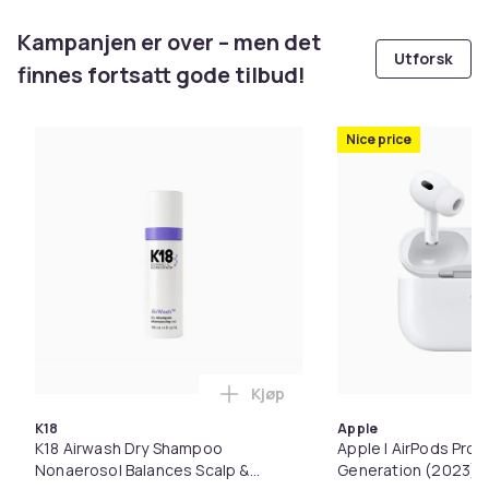
Kampanjen er over – men det
Utforsk
finnes fortsatt gode tilbud!
Nice price
Kjøp
Legg K18 Airwash Dry Shampoo 
K18
Apple
K18 Airwash Dry Shampoo
Apple | AirPods Pro 
Nonaerosol Balances Scalp &
Generation (2023) -