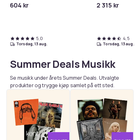
Controls Excess Oil
øretelefoner med mik
604 kr
2 315 kr
støyreduksjon - hvit
ladeveske (USB-C)
5,0
4,5
torsdag, 13 aug.
torsdag, 13 aug.
Summer Deals Musikk
Se musikk under årets Summer Deals. Utvalgte
produkter og trygge kjøp samlet på ett sted.