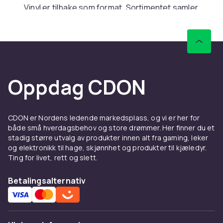
Vinyl er tilbake som format. Sortimentet samler
nye pressinger, klassikere og samlerutgaver
innen rock, pop, jazz, hip-hop og elektronisk.
Finn både norske og internasjonale artister.
Tilstand og presstype går frem av
produktbeskrivelsen. Filtrer direkte på sjanger
Oppdag CDON
og tiår i sortimentet.
CD og bokser
CD-formatet gir fortsatt høy lydkvalitet og
CDON er Nordens ledende markedsplass, og vi er her for
både små hverdagsbehov og store drømmer. Her finner du et
tilgjengelighet. Sortimentet dekker album,
stadig større utvalg av produkter innen alt fra gaming, leker
samlinger og bokser med ekstramateriale. Finn
og elektronikk til hage, skjønnhet og produkter til kjæledyr.
også spesialutgaver og deluxe-versjoner med
Ting for livet, rett og slett.
ekstra spor eller live-innspillinger. Bra for både
samlere og den som foretrekker fysiske
Betalingsalternativ
plater.
Platespillere og tilbehør