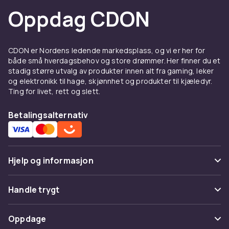
Oppdag CDON
direkte på produktsiden.
Størrelse og oppløsning
TV finnes fra 32 tommer opp til 98 tommer i
CDON er Nordens ledende markedsplass, og vi er her for
både små hverdagsbehov og store drømmer. Her finner du et
sortimentet. 4K UHD er standard for moderne
stadig større utvalg av produkter innen alt fra gaming, leker
modeller, 8K finnes i premiumsegmentet.
og elektronikk til hage, skjønnhet og produkter til kjæledyr.
Sitteavstand avgjør hvilken størrelse som
Ting for livet, rett og slett.
passer rommet. Produktbeskrivelsen viser
oppdateringsfrekvens, HDMI 2.1 og støtte for
Betalingsalternativ
Dolby Vision direkte på siden.
Projektor og hjemmekino
Hjelp og informasjon
For riktig stort bilde finnes projektorer fra
BenQ, Epson, LG og Samsung. Sortimentet
Vanlige spørsmål
dekker både 4K-projektorer, kortdistanse og
Handle trygt
bærbare modeller. Finn også projektorduk,
Spor pakke
hjemmekinosystemer og AV-receivere i
Betaling
Oppdage
samme kampanje. Lumen, kontrast og
Angre & returner her