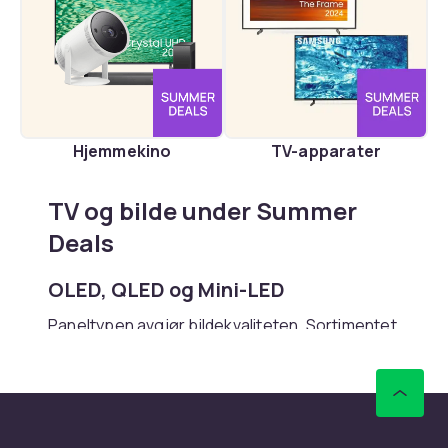
Hjemmekino
TV-apparater
TV og bilde under Summer
Deals
OLED, QLED og Mini-LED
Paneltypen avgjør bildekvaliteten. Sortimentet
samler OLED for perfekt svarthet, QLED og
Mini-LED for høy lysstyrke samt tradisjonell
LED som rimelig alternativ. Merker som Sony,
Samsung, LG og Philips finnes i utvalget.
Størrelse, oppløsning og paneltype går frem