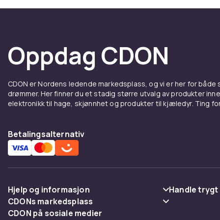
samler modell
og antall bren
Sidebrenner o
Oppdag CDON
Kullgrill
Kullgrillen g
eksakt temper
CDON er Nordens ledende markedsplass, og vi er her for både
kamadogriller
drømmer. Her finner du et stadig større utvalg av produkter inne
lengre røykin
elektronikk til hage, skjønnhet og produkter til kjæledyr. Ting for 
Grilltil
Betalingsalternativ
Tilbehør løfter
planker, røyk
tilbehør og t
produktbeskr
Hjelp og informasjon
Handle trygt
CDONs markedsplass
Vanlige spørsmål
Betaling
CDON på sosiale medier
Merchant Help Center