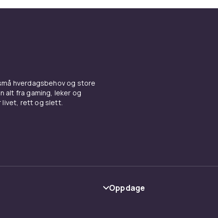
er fra Weber, Napoleon, Char-Broil og Outdoorchef i flere s
nere. Filtrer på antall brennere og grillflate i sortimentet.
g rotisseri går frem av produktbeskrivelsen.
 og pelletsgrill
ir ekte grillsmak og høy varme. Pelletsgrillen kombinerer smak
aturkontroll. Sortimentet dekker både klassiske kuppelgrill
 små hverdagsbehov og store
 i keramikk og moderne pelletsgriller. Bra for både helgens gr
n alt fra gaming, leker og
g av kjøtt, fisk og grønnsaker.
livet, rett og slett.
behør og klær
 grillingen. Finn grillbestikk, kullstartere, grillhansker, grilltre
flis og termometere. Sortimentet dekker både Webers origin
redjepartsalternativer. Produktene passer de fleste merker 
ivelsen.
Oppdage
Kategorier