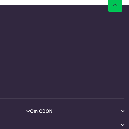
tørrelser
 med
er,
illing og
kk,
al-
ifølge
Om CDON
Om oss