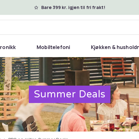
Bare 399 kr. igjen til fri frakt!
tronikk
Mobiltelefoni
Kjøkken & hushold
Summer Deals