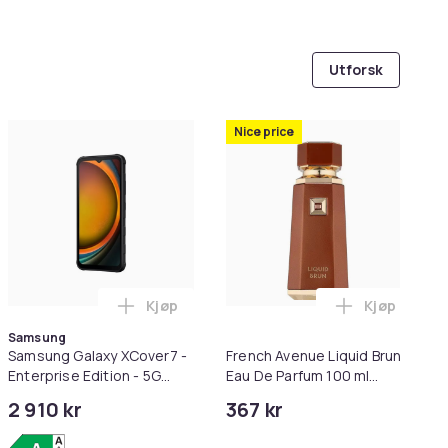
Utforsk
Nice price
Kjøp
Kjøp
ner med mikrofon. - aktiv støyreduksjon - hvit | Magsafe ladev
 mikrofon - full størrelse - Bluetooth - trådløs, kablet - akti
endo Switch 2 i handlekurven
Legg Samsung Galaxy XCover7 - Enterprise 
Legg French
Samsung
Samsung Galaxy XCover7 -
French Avenue Liquid Brun
Enterprise Edition - 5G
Eau De Parfum 100 ml
smarttelefon - dobbelt-
(man)
2 910 kr
367 kr
SIM - RAM 6 GB /
Internminne 128 GB -