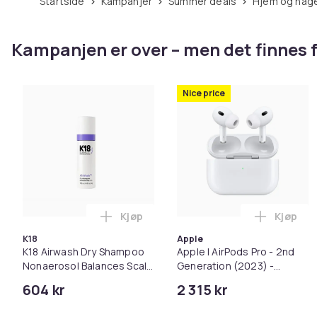
Startside
Kampanjer
Summer deals
Hjem og hag
Kampanjen er over – men det finnes f
Nice price
Kjøp
Kjøp
Legg K18 Airwash Dry Shampoo Nonaero
Legg App
K18
Apple
K18 Airwash Dry Shampoo
Apple | AirPods Pro - 2nd
Nonaerosol Balances Scalp
Generation (2023) -
& Controls Excess Oil
Trådløse øretelefoner
604 kr
2 315 kr
med mikrofon. - aktiv
støyreduksjon - hvit |