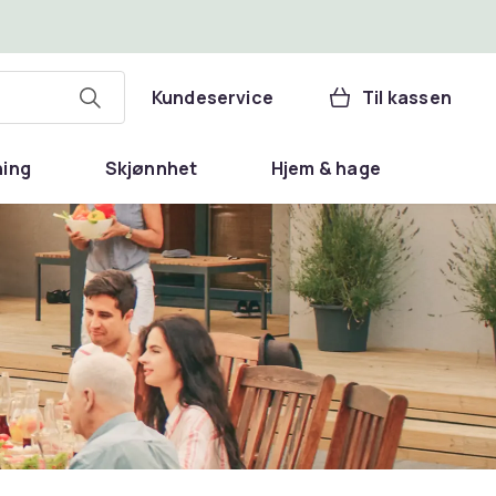
Kundeservice
Til kassen
ning
Skjønnhet
Hjem & hage