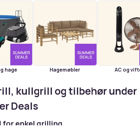
og hage
Hagemøbler
AC og vift
ll, kullgrill og tilbehør under
r Deals
 for enkel grilling
r rask å tenne og lett å regulere temperaturen på. Sortimen