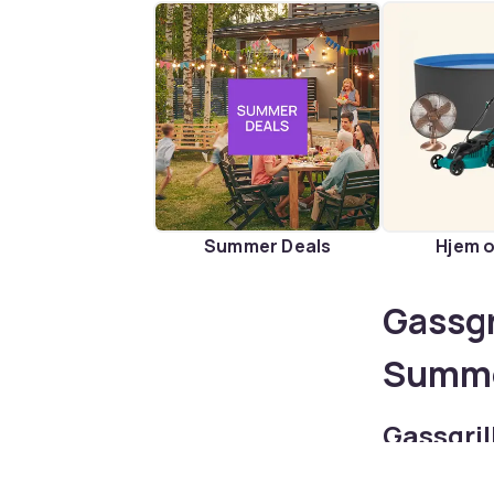
Summer Deals
Hjem 
Gassgri
Summe
Gassgrill
Gassgrillen e