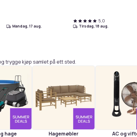
mm jakk - lydisolerende -
røy...
5,0
mandag, 17 aug.
tirsdag, 18 aug.
g trygge kjøp samlet på ett sted.
og hage
Hagemøbler
AC og vift