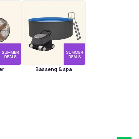
er
Basseng & spa
tet