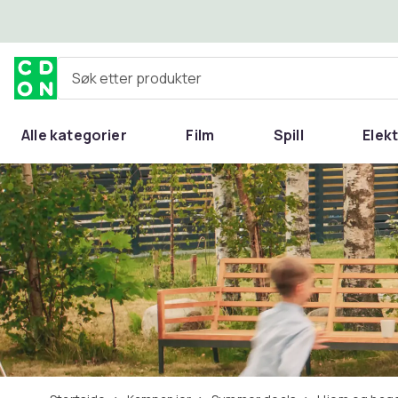
Hopp til hovedinnhold
Søk etter produkter
Alle kategorier
Film
Spill
Elek