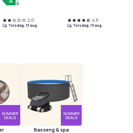
microSD slot - LCD-display
- 6.6" - 2...
2,0
4,5
torsdag, 13 aug.
torsdag, 13 aug.
er
Basseng & spa