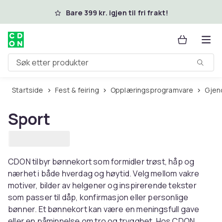
Hopp til hovedinnhold
Bare 399 kr. igjen til fri frakt!
Søk etter produkter
Startside
Fest & feiring
Opplæringsprogramvare
Gje
Sport
CDON tilbyr bønnekort som formidler trøst, håp og
nærhet i både hverdag og høytid. Velg mellom vakre
motiver, bilder av helgener og inspirerende tekster
som passer til dåp, konfirmasjon eller personlige
bønner. Et bønnekort kan være en meningsfull gave
eller en påminnelse om tro og trygghet. Hos CDON