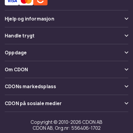
Hjelp og informasjon
Vanlige spørsmål
Handle trygt
Spor pakke
Betaling
Oppdage
Angre & returner her
Levering
Kategorier
Kontakt oss
Om CDON
Vilkår & policy
Varemerker
Om oss
Tilbakekallinger
CDONs markedsplass
Guider
Kundeanmeldelser
Merchant Help Center
CDON på sosiale medier
Jobbe på CDON
Investor relations
Copyright © 2010-2026 CDON AB
CDON AB, Org.nr: 556406-1702
Tilgjengelighet