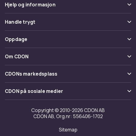
Hjelp og informasjon
Vanlige spørsmål
Handle trygt
Spor pakke
Betaling
Oppdage
Angre & returner her
Levering
Kategorier
Kontakt oss
Om CDON
Vilkår & policy
Varemerker
Om oss
Tilbakekallinger
CDONs markedsplass
Guider
Kundeanmeldelser
Merchant Help Center
CDON på sosiale medier
Jobbe på CDON
Investor relations
Copyright © 2010-2026 CDON AB
CDON AB, Org.nr: 556406-1702
Tilgjengelighet
Sitemap