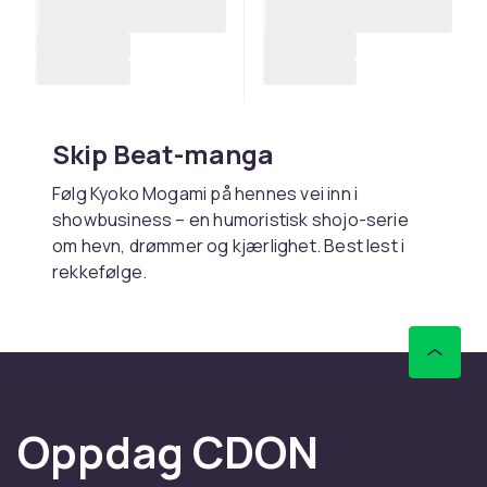
Skip Beat-manga
Følg Kyoko Mogami på hennes vei inn i
showbusiness – en humoristisk shojo-serie
om hevn, drømmer og kjærlighet. Best lest i
rekkefølge.
Kjøp Skip Beat-manga online
hos CDON
Hos CDON finner du Skip Beat-manga – med
rask levering og trygt kjøp.
Oppdag CDON