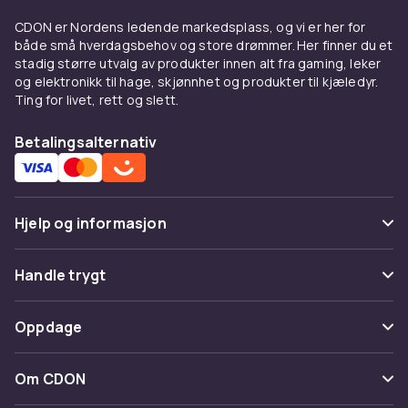
CDON er Nordens ledende markedsplass, og vi er her for
både små hverdagsbehov og store drømmer. Her finner du et
stadig større utvalg av produkter innen alt fra gaming, leker
og elektronikk til hage, skjønnhet og produkter til kjæledyr.
Ting for livet, rett og slett.
Betalingsalternativ
Hjelp og informasjon
Vanlige spørsmål
Handle trygt
Spor pakke
Betaling
Oppdage
Angre & returner her
Levering
Kategorier
Kontakt oss
Om CDON
Vilkår & policy