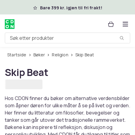
Hopp til hovedinnhold
Bare 399 kr. igjen til fri frakt!
Søk etter produkter
Startside
Bøker
Religion
Skip Beat
Skip Beat
Hos CDON finner du bøker om alternative verdensbilder
som åpner døren for ulike måter å se på livet og verden.
Her finner du litteratur om filosofier, bevegelser og
tanker som går utover det tradisjonelle rammeverket.
Bøkene kan inspirere til refleksjon, diskusjon og
personlig utvikling. Med CDON får du tilgang til titler som