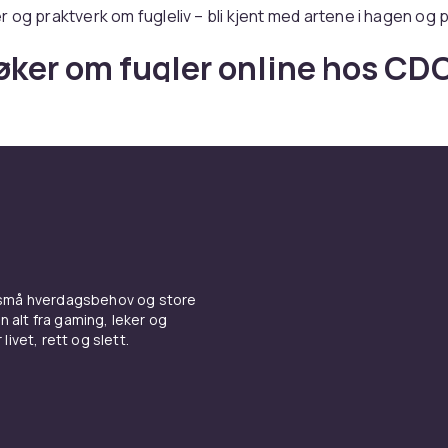
 og praktverk om fugleliv – bli kjent med artene i hagen og på
øker om fugler online hos CD
er du bøker om fugler – med rask levering og trygt kjøp.
 små hverdagsbehov og store
n alt fra gaming, leker og
livet, rett og slett.