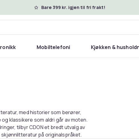
Bare 399 kr. igjen til fri frakt!
tronikk
Mobiltelefoni
Kjøkken & hushold
eratur, med historier som berører,
 og klassikere som aldri går av moten.
ringer, tilbyr CDON et bredt utvalg av
skjønnlitteratur på originalspråket.