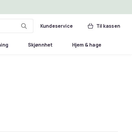
Kundeservice
Til kassen
ning
Skjønnhet
Hjem & hage