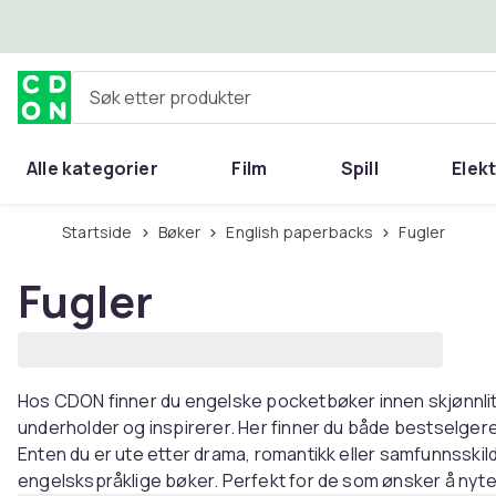
Hopp til hovedinnhold
Søk etter produkter
Alle kategorier
Film
Spill
Elek
Startside
Bøker
English paperbacks
Fugler
Fugler
Hos CDON finner du engelske pocketbøker innen skjønnlitt
underholder og inspirerer. Her finner du både bestselgere
Enten du er ute etter drama, romantikk eller samfunnsskild
engelskspråklige bøker. Perfekt for de som ønsker å nyte 