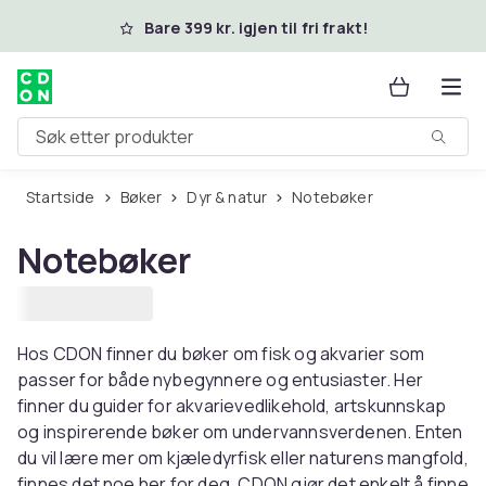
Hopp til hovedinnhold
Bare 399 kr. igjen til fri frakt!
Søk etter produkter
Startside
Bøker
Dyr & natur
Notebøker
Notebøker
Hos CDON finner du bøker om fisk og akvarier som
passer for både nybegynnere og entusiaster. Her
finner du guider for akvarievedlikehold, artskunnskap
og inspirerende bøker om undervannsverdenen. Enten
du vil lære mer om kjæledyrfisk eller naturens mangfold,
finnes det noe her for deg. CDON gjør det enkelt å finne