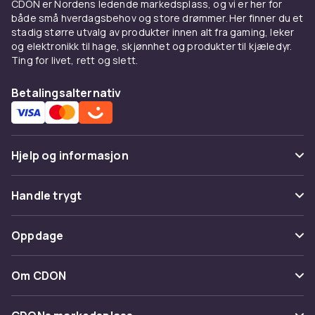
CDON er Nordens ledende markedsplass, og vi er her for
både små hverdagsbehov og store drømmer. Her finner du et
stadig større utvalg av produkter innen alt fra gaming, leker
og elektronikk til hage, skjønnhet og produkter til kjæledyr.
Ting for livet, rett og slett.
Betalingsalternativ
Hjelp og informasjon
Vanlige spørsmål
Handle trygt
Spor pakke
Betaling
Oppdage
Angre & returner her
Levering
Kategorier
Kontakt oss
Om CDON
Vilkår & policy
Varemerker
Om oss
Tilbakekallinger