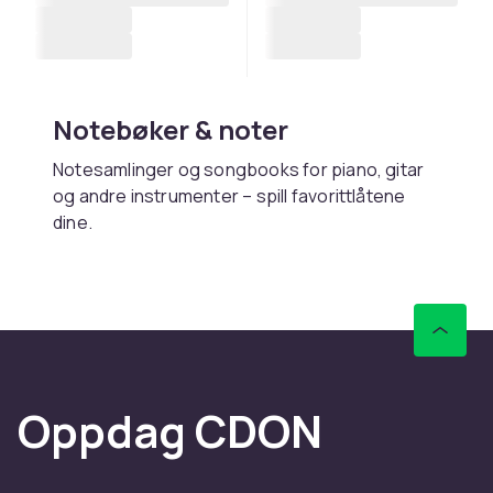
Notebøker & noter
Notesamlinger og songbooks for piano, gitar
og andre instrumenter – spill favorittlåtene
dine.
Kjøp notebøker online hos
CDON
Hos CDON finner du notebøker – med rask
levering og trygt kjøp.
Oppdag CDON