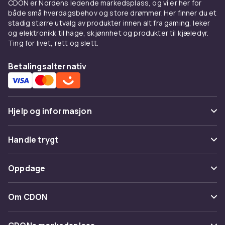
CDON er Nordens ledende markedsplass, og vi er her for
både små hverdagsbehov og store drømmer. Her finner du et
stadig større utvalg av produkter innen alt fra gaming, leker
og elektronikk til hage, skjønnhet og produkter til kjæledyr.
Ting for livet, rett og slett.
Betalingsalternativ
Hjelp og informasjon
Vanlige spørsmål
Handle trygt
Spor pakke
Betaling
Oppdage
Angre & returner her
Levering
Kategorier
Kontakt oss
Om CDON
Vilkår & policy
Varemerker
Om oss
Tilbakekallinger