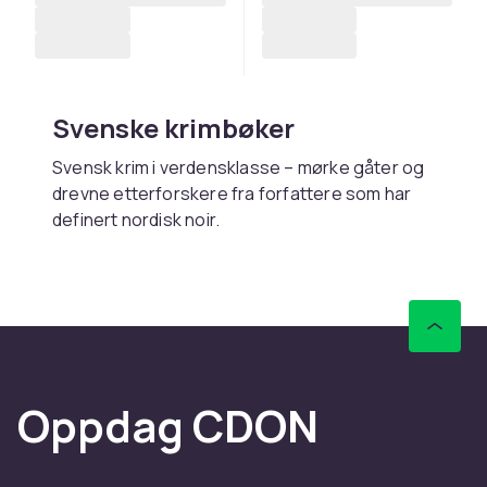
Svenske krimbøker
Svensk krim i verdensklasse – mørke gåter og
drevne etterforskere fra forfattere som har
definert nordisk noir.
Kjøp svenske krimbøker
online hos CDON
Hos CDON finner du svenske krimbøker – med
rask levering og trygt kjøp.
Oppdag CDON