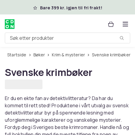
Hopp til hovedinnhold
Bare 399 kr. igjen til fri frakt!
Søk etter produkter
Startside
Bøker
Krim & mysterier
Svenske krimbøker
Svenske krimbøker
Er du en ekte fan av detektivlitteratur? Da har du
kommet til rett sted! Produktene i vårt utvalg av svensk
detektivlitteratur byr på spennende lesning med
uforglemmelige karakterer og vanskelige mysterier.
Fordyp deg i Sveriges beste krimromaner. Handle nå og
fyll bokhyllen din med de nyeste titlene fra noen av