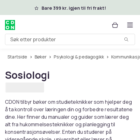
Hopp til hovedinnhold
Bare 399 kr. igjen til fri frakt!
Søk etter produkter
Startside
Bøker
Psykologi & pedagogikk
Kommunikasj
Sosiologi
CDON tilbyr bøker om studieteknikker som hjelper deg
å ta kontroll over læringen din og forbedre resultatene
dine. Her finner du manualer og guider som lærer deg
alt fra hukommelsesteknikker og planlegging til
konsentrasjonsøvelser. Enten du studerer på
videregående skole, universitet eller lærer på