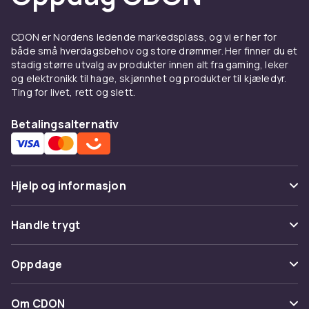
CDON er Nordens ledende markedsplass, og vi er her for
både små hverdagsbehov og store drømmer. Her finner du et
stadig større utvalg av produkter innen alt fra gaming, leker
og elektronikk til hage, skjønnhet og produkter til kjæledyr.
Ting for livet, rett og slett.
Betalingsalternativ
Hjelp og informasjon
Vanlige spørsmål
Handle trygt
Spor pakke
Betaling
Oppdage
Angre & returner her
Levering
Kategorier
Kontakt oss
Om CDON