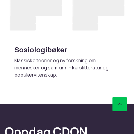
Sosiologibøker
Klassiske teorier og ny forskning om
mennesker og samfunn – kurslitteratur og
populærvitenskap.
Kjøp sosiologibøker online
hos CDON
Hos CDON finner du sosiologibøker – med rask
levering og trygt kjøp.
Oppdag CDON