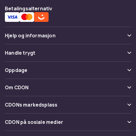
Betalingsalternativ
Hjelp og informasjon
Vanlige spørsmål
Handle trygt
Spor pakke
Betaling
Oppdage
Angre & returner her
Levering
Kategorier
Kontakt oss
Om CDON
Vilkår & policy
Varemerker
Om oss
Tilbakekallinger
CDONs markedsplass
Guider
Kundeanmeldelser
Merchant Help Center
CDON på sosiale medier
Jobbe på CDON