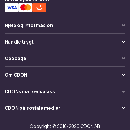
Hjelp og informasjon
Vanlige spørsmål
Handle trygt
Spor pakke
Betaling
Oppdage
Angre & returner her
Levering
Kategorier
Kontakt oss
Om CDON
Vilkår & policy
Varemerker
Om oss
Tilbakekallinger
CDONs markedsplass
Guider
Kundeanmeldelser
Merchant Help Center
CDON på sosiale medier
Jobbe på CDON
Investor relations
Copyright © 2010-2026 CDON AB