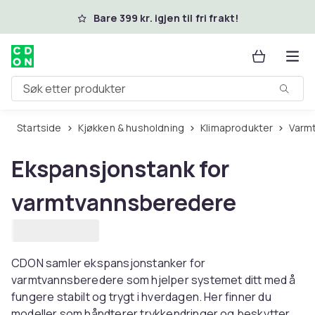
Hopp til hovedinnhold
Bare 399 kr. igjen til fri frakt!
Søk etter produkter
Startside
Kjøkken & husholdning
Klimaprodukter
Var
Ekspansjonstank for
varmtvannsberedere
CDON samler ekspansjonstanker for
varmtvannsberedere som hjelper systemet ditt med å
fungere stabilt og trygt i hverdagen. Her finner du
modeller som håndterer trykkendringer og beskytter