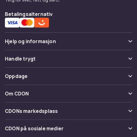
Betalingsalternativ
Hjelp og informasjon
Vanlige spørsmål
Handle trygt
Spor pakke
Betaling
Oppdage
Angre & returner her
Levering
Kategorier
Kontakt oss
Om CDON
Vilkår & policy
Varemerker
Om oss
Tilbakekallinger
CDONs markedsplass
Guider
Kundeanmeldelser
Merchant Help Center
CDON på sosiale medier
Jobbe på CDON