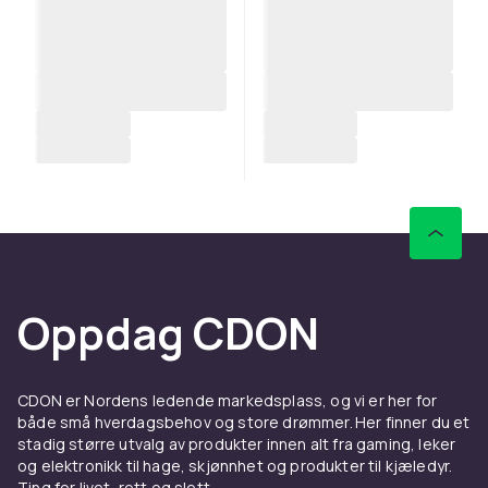
Oppdag CDON
CDON er Nordens ledende markedsplass, og vi er her for
både små hverdagsbehov og store drømmer. Her finner du et
stadig større utvalg av produkter innen alt fra gaming, leker
og elektronikk til hage, skjønnhet og produkter til kjæledyr.
Ting for livet, rett og slett.