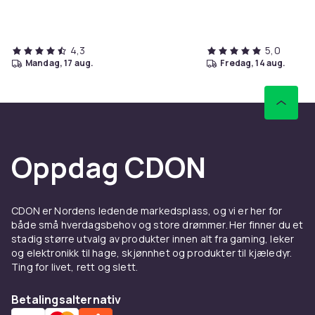
Vekt, gram
11280
Artikkel nr.
4,3
5,0
mandag, 17 aug.
fredag, 14 aug.
6ed991e5-5cbc-41c8-a536-9850bb9f13e0
Produktsikkerhetsinformasjon
Oppdag CDON
CDON er Nordens ledende markedsplass, og vi er her for
både små hverdagsbehov og store drømmer. Her finner du et
stadig større utvalg av produkter innen alt fra gaming, leker
og elektronikk til hage, skjønnhet og produkter til kjæledyr.
Ting for livet, rett og slett.
Betalingsalternativ