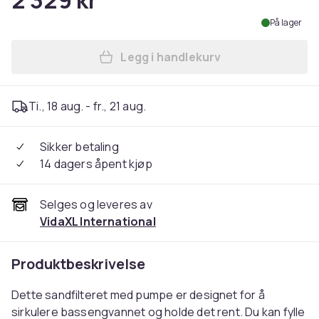
2 329 kr
På lager
Legg i handlekurv
Legg vidaXL Sandfilter for 
Ti., 18 aug. - fr., 21 aug.
Sikker betaling
14 dagers åpent kjøp
Selges og leveres av
VidaXL International
Produktbeskrivelse
Dette sandfilteret med pumpe er designet for å
sirkulere bassengvannet og holde det rent. Du kan fylle