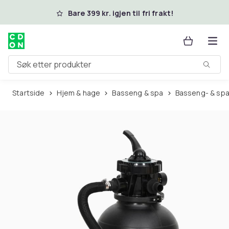
Hopp til hovedinnhold
Bare 399 kr. igjen til fri frakt!
Søk etter produkter
Startside
Hjem & hage
Basseng & spa
Basseng- & spa