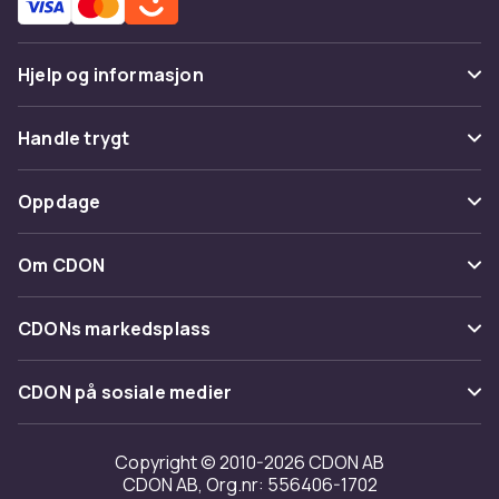
Hjelp og informasjon
Vanlige spørsmål
Handle trygt
Spor pakke
Betaling
Oppdage
Angre & returner her
Levering
Kategorier
Kontakt oss
Om CDON
Vilkår & policy
Varemerker
Om oss
Tilbakekallinger
CDONs markedsplass
Guider
Kundeanmeldelser
Merchant Help Center
CDON på sosiale medier
Jobbe på CDON
Investor relations
Copyright © 2010-2026 CDON AB
CDON AB, Org.nr: 556406-1702
Tilgjengelighet