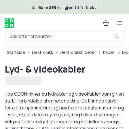
Hopp til hovedinnhold
Bare 399 kr. igjen til fri frakt!
Søk etter produkter
Startside
Elektronikk
Elektronikktilbehør
Kabler
Ly
Lyd- & videokabler
Hos CDON finner du lydkabler og videokabler som gir en
stabil forbindelse til enhetene dine. Det finnes kabler
for alt fra hjemmekino og høyttalere til datamaskiner og
TV-er, slik at du kan nyte god lyd og bilder i hverdagen.
Velg mellom forskjellige lengder og modeller avhengig
av dine behov. CDON samler alternativene som gjør det