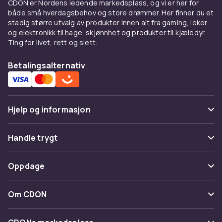
CDON er Nordens ledende markedsplass, og vi er her for
Hos CDON finner du Lyd- & videokabler fra
både små hverdagsbehov og store drømmer. Her finner du et
stadig større utvalg av produkter innen alt fra gaming, leker
ledende produsenter til konkurransedyktige
og elektronikk til hage, skjønnhet og produkter til kjæledyr.
priser. Vårt brede sortiment dekker alle
Ting for livet, rett og slett.
prisklasser, fra innstegsmodeller til avanserte
profesjonelle løsninger. Alle produkter er
Betalingsalternativ
sertifiserte og møter europeiske kvalitets- og
sikkerhetsstandarder.
Når du kjøper Lyd- & videokabler hos CDON, får
Hjelp og informasjon
du tilgang til produktbeskrivelser med
detaljerte spesifikasjoner, kundeanmeldelser
Vanlige spørsmål
og enkel sammenligning av modeller. Vi tilbyr
Handle trygt
rask levering og enkel retur.
Spor pakke
Betaling
Oppdage
Fordeler og bruksanvisning
Angre & returner her
Levering
for Lyd- & videokabler
Kategorier
Kontakt oss
Om CDON
Vilkår & policy
Hos CDON finner du Lyd- & videokabler fra
Varemerker
ledende produsenter til konkurransedyktige
Om oss
Tilbakekallinger