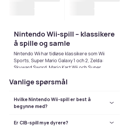
Nintendo Wii-spill – klassikere
å spille og samle
Nintendo Wii har tidløse klassikere som Wii
Sports, Super Mario Galaxy 1 och 2, Zelda:
Skyward Sword, Mario Kart Wii och Super
Smash Bros Brawl. Spill i originalemballasje er
Vanlige spørsmål
mest verdifulle for samlere.
Å samle på Nintendo Wii-spill
Hvilke Nintendo Wii-spill er best å
Spill i originalemballasje (CIB) med manual er
begynne med?
mest verdifulle. Løse spill er billigere og gir den
samme spillopplevelsen.
Er CIB-spill mye dyrere?
Hos CDON finner du et bredt sortiment av