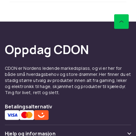
retrospill og retro-konsoller til
konkurransedyktige priser. Rask levering og
trygg handel.
Se alle Nintendo Wii-produkter.
Retro-gaming er i dag en blomstrende hobby
Oppdag CDON
med aktive communities og samlerbørser.
HDMI-adaptere og flash-kassetter gjør det
enklere enn noen gang å spille klassiske spill
CDON er Nordens ledende markedsplass, og vi er her for
på moderne maskinvare.
både små hverdagsbehov og store drømmer. Her finner du et
Spill i originalemballasje (CIB) med manual er
stadig større utvalg av produkter innen alt fra gaming, leker
mest verdifulle. Løse spill er billigere og gir den
og elektronikk til hage, skjønnhet og produkter til kjæledyr.
Ting for livet, rett og slett.
samme spillopplevelsen. Sjekk alltid at
konsoller og spill fungerer korrekt.
Betalingsalternativ
Utvalget av retrospill oppdateres løpende.
Sjekk sortimentet regelmessig for sjeldne
titler.
Hjelp og informasjon