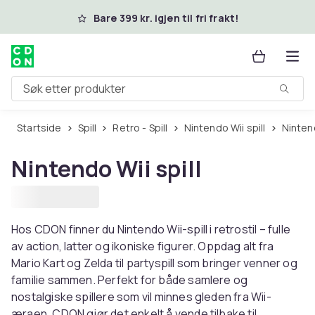
Hopp til hovedinnhold
Bare 399 kr. igjen til fri frakt!
Søk etter produkter
Startside
Spill
Retro - Spill
Nintendo Wii spill
Ninten
Nintendo Wii spill
Hos CDON finner du Nintendo Wii-spill i retrostil – fulle
av action, latter og ikoniske figurer. Oppdag alt fra
Mario Kart og Zelda til partyspill som bringer venner og
familie sammen. Perfekt for både samlere og
nostalgiske spillere som vil minnes gleden fra Wii-
æraen. CDON gjør det enkelt å vende tilbake til