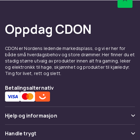
kremer.
Anti-age hudpleie og
solbeskyttelse for langvarige
Oppdag CDON
resultater
De mest effektive anti-age-ingrediensene i
CDON er Nordens ledende markedsplass, og vi er her for
moderne hudpleie er retinol, C-vitamin,
både små hverdagsbehov og store drømmer. Her finner du et
peptider og hyaluronsyre. Retinol stimulerer
stadig større utvalg av produkter innen alt fra gaming, leker
og elektronikk til hage, skjønnhet og produkter til kjæledyr.
cellefornyelse og kollagenproduksjon, mens
Ting for livet, rett og slett.
C-vitamin beskytter mot frie radikaler og gir en
jevnere, lysere hudtone. Daglig solbeskyttelse
Betalingsalternativ
med minst SPF 30 er det absolutt viktigste
steget for å forebygge for tidlig aldring,
pigmentflekker og solskader. På CDON finner
du ansiktskremer med innebygd SPF, dedikerte
Hjelp og informasjon
solbeskyttelser for ansiktet og nattkremer
med retinol som jobber mens du sover.
Vanlige spørsmål
Handle trygt