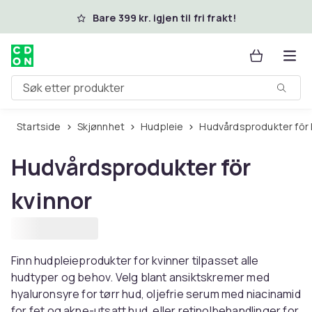
Hopp til hovedinnhold
Bare 399 kr. igjen til fri frakt!
Søk etter produkter
Startside
Skjønnhet
Hudpleie
Hudvårdsprodukter för 
Hudvårdsprodukter för
kvinnor
Finn hudpleieprodukter for kvinner tilpasset alle
hudtyper og behov. Velg blant ansiktskremer med
hyaluronsyre for tørr hud, oljefrie serum med niacinamid
for fet og akne-utsatt hud, eller retinolbehandlinger for