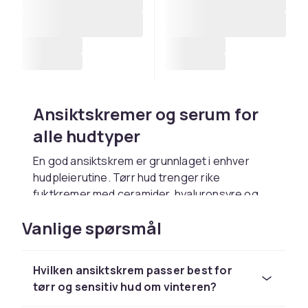
Ansiktskremer og serum for
alle hudtyper
En god ansiktskrem er grunnlaget i enhver
hudpleierutine. Tørr hud trenger rike
fuktkremer med ceramider, hyaluronsyre og
sheasmør som styrker hudbarrieren og holder
Vanlige spørsmål
på fukten hele dagen. Fet og akne-utsatt hud
trives best med lette, oljefrie gelkremer med
niacinamid eller salisylsyre som balanserer
Hvilken ansiktskrem passer best for
talgproduksjonen uten å tette porene. Serum
tørr og sensitiv hud om vinteren?
med konsentrerte aktive ingredienser som C-