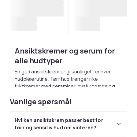
Ansiktskremer og serum for
alle hudtyper
En god ansiktskrem er grunnlaget i enhver
hudpleierutine. Tørr hud trenger rike
fuktkremer med ceramider, hyaluronsyre og
sheasmør som styrker hudbarrieren og holder
Vanlige spørsmål
på fukten hele dagen. Fet og akne-utsatt hud
trives best med lette, oljefrie gelkremer med
niacinamid eller salisylsyre som balanserer
Hvilken ansiktskrem passer best for
talgproduksjonen uten å tette porene. Serum
tørr og sensitiv hud om vinteren?
med konsentrerte aktive ingredienser som C-