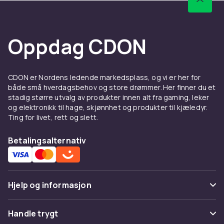
kremer.
Anti-age hudpleie og
solbeskyttelse for langvarige
Oppdag CDON
resultater
De mest effektive anti-age-ingrediensene i
CDON er Nordens ledende markedsplass, og vi er her for
moderne hudpleie er retinol, C-vitamin,
både små hverdagsbehov og store drømmer. Her finner du et
peptider og hyaluronsyre. Retinol stimulerer
stadig større utvalg av produkter innen alt fra gaming, leker
og elektronikk til hage, skjønnhet og produkter til kjæledyr.
cellefornyelse og kollagenproduksjon, mens
Ting for livet, rett og slett.
C-vitamin beskytter mot frie radikaler og gir en
jevnere, lysere hudtone. Daglig solbeskyttelse
Betalingsalternativ
med minst SPF 30 er det absolutt viktigste
steget for å forebygge for tidlig aldring,
pigmentflekker og solskader. På CDON finner
du ansiktskremer med innebygd SPF, dedikerte
Hjelp og informasjon
solbeskyttelser for ansiktet og nattkremer
med retinol som jobber mens du sover.
Vanlige spørsmål
Handle trygt