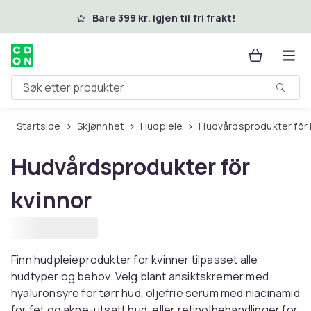
Hopp til hovedinnhold
Bare 399 kr. igjen til fri frakt!
Søk etter produkter
Startside
Skjønnhet
Hudpleie
Hudvårdsprodukter för 
Hudvårdsprodukter för
kvinnor
Finn hudpleieprodukter for kvinner tilpasset alle
hudtyper og behov. Velg blant ansiktskremer med
hyaluronsyre for tørr hud, oljefrie serum med niacinamid
for fet og akne-utsatt hud, eller retinolbehandlinger for