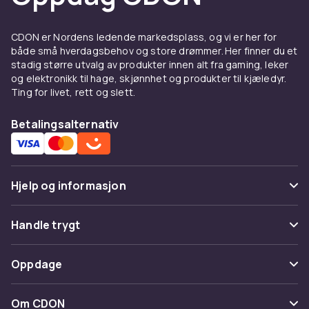
look. Slim fit gir en mer nedtonet silhuett.
Raglanermer gir ekstra bevegelsesfrihet.
CDON er Nordens ledende markedsplass, og vi er her for
Halvglidelås tilbyr temperaturregulering.
både små hverdagsbehov og store drømmer. Her finner du et
stadig større utvalg av produkter innen alt fra gaming, leker
Materiale og kvalitet
og elektronikk til hage, skjønnhet og produkter til kjæledyr.
Ting for livet, rett og slett.
Bomullsfleece med børstet innside gir mykhet
og varme. French terry er tynnere og passer
Betalingsalternativ
overgangssesonger. Økologisk bomull og
gjenvunnet polyester gjør det enklere å velge
bærekraftig.
Hjelp og informasjon
Å bære sweatshirt
Med
jeans
og sneakers til hverdag. Under en
Vanlige spørsmål
Handle trygt
jakke
som mellomlag. Med
mysklær
til
Spor pakke
hjemmebruk.
Betaling
Oppdage
Angre & returner her
Kjøp sweatshirts på CDON
Levering
Kategorier
Kontakt oss
Om CDON
Utforsk
gensere og kofter
og
herreklær
. Trygt