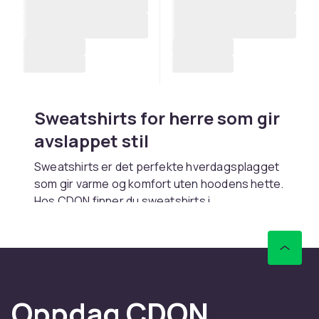
Sweatshirts for herre som gir
avslappet stil
Sweatshirts er det perfekte hverdagsplagget
som gir varme og komfort uten hoodens hette.
Hos CDON finner du sweatshirts i
bomullsfleece, french terry og
blandmaterialer. Rask levering.
Stiler og passformer
Crew neck sweatshirts er den klassiske
Oppdag CDON
modellen. Oversized modeller gir streetwear-