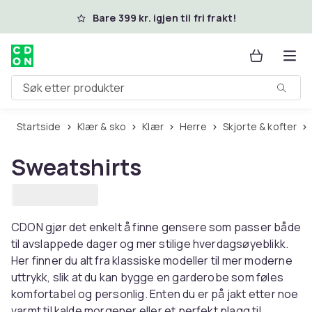
Hopp til hovedinnhold
Bare 399 kr. igjen til fri frakt!
Søk etter produkter
Startside
Klær & sko
Klær
Herre
Skjorte & kofter
Sweatshirts
CDON gjør det enkelt å finne gensere som passer både
til avslappede dager og mer stilige hverdagsøyeblikk.
Her finner du alt fra klassiske modeller til mer moderne
uttrykk, slik at du kan bygge en garderobe som føles
komfortabel og personlig. Enten du er på jakt etter noe
varmt til kalde morgener eller et perfekt plagg til