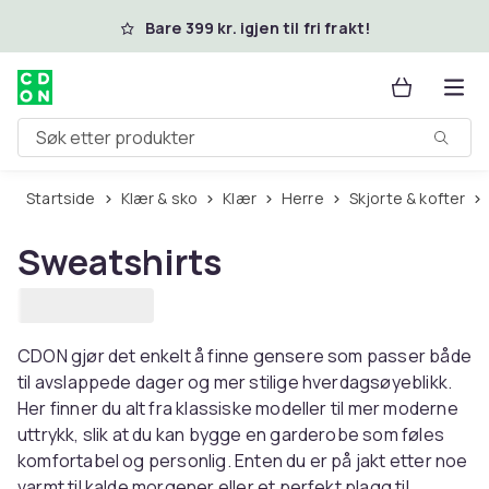
Hopp til hovedinnhold
Bare 399 kr. igjen til fri frakt!
Søk etter produkter
Startside
Klær & sko
Klær
Herre
Skjorte & kofter
Sweatshirts
CDON gjør det enkelt å finne gensere som passer både
til avslappede dager og mer stilige hverdagsøyeblikk.
Her finner du alt fra klassiske modeller til mer moderne
uttrykk, slik at du kan bygge en garderobe som føles
komfortabel og personlig. Enten du er på jakt etter noe
varmt til kalde morgener eller et perfekt plagg til