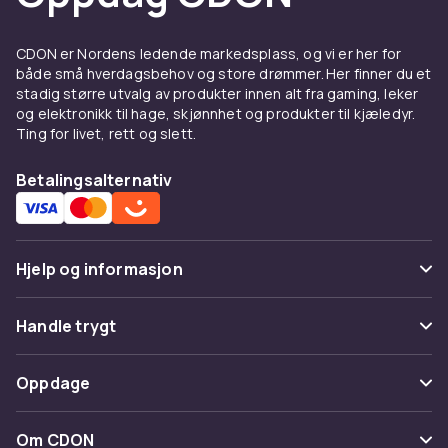
look. Slim fit gir en mer nedtonet silhuett.
Raglanermer gir ekstra bevegelsesfrihet.
CDON er Nordens ledende markedsplass, og vi er her for
Halvglidelås tilbyr temperaturregulering.
både små hverdagsbehov og store drømmer. Her finner du et
stadig større utvalg av produkter innen alt fra gaming, leker
Materiale og kvalitet
og elektronikk til hage, skjønnhet og produkter til kjæledyr.
Ting for livet, rett og slett.
Bomullsfleece med børstet innside gir mykhet
og varme. French terry er tynnere og passer
Betalingsalternativ
overgangssesonger. Økologisk bomull og
gjenvunnet polyester gjør det enklere å velge
bærekraftig.
Hjelp og informasjon
Å bære sweatshirt
Med
jeans
og sneakers til hverdag. Under en
Vanlige spørsmål
Handle trygt
jakke
som mellomlag. Med
mysklær
til
Spor pakke
hjemmebruk.
Betaling
Oppdage
Angre & returner her
Kjøp sweatshirts på CDON
Levering
Kategorier
Kontakt oss
Om CDON
Utforsk
gensere og kofter
og
herreklær
. Trygt