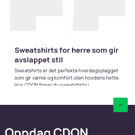
Sweatshirts for herre som gir
avslappet stil
Sweatshirts er det perfekte hverdagsplagget
som gir varme og komfort uten hoodens hette.
Hos CDON finner du sweatshirts i
bomullsfleece, french terry og
blandmaterialer. Rask levering.
Stiler og passformer
Crew neck sweatshirts er den klassiske
Oppdag CDON
modellen. Oversized modeller gir streetwear-