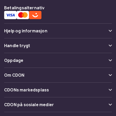
Betalingsalternativ
Hjelp og informasjon
Vanlige spørsmål
Handle trygt
Spor pakke
Betaling
Oppdage
Angre & returner her
Levering
Kategorier
Kontakt oss
Om CDON
Vilkår & policy
Varemerker
Om oss
Tilbakekallinger
CDONs markedsplass
Guider
Kundeanmeldelser
Merchant Help Center
CDON på sosiale medier
Jobbe på CDON