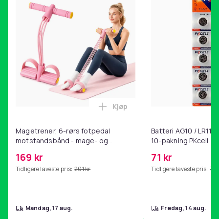
Materiale: Topplags kuskinn
Pakken inkluderer:
Oppbevaringspose x1
Vekt, gram
42
Artikkel nr.
f95c7c8d-3703-5884-baa6-e391884e92a8
Produktsikkerhetsinformasjon
Kjøp
Legg Magetrener, 6-rørs fotp
Magetrener, 6-rørs fotpedal
Batteri AG10 / LR1130
motstandsbånd - mage- og
10-pakning PKcell
kjernetrening, yoga og
169 kr
71 kr
hjemmegymnastikk Pink
Tidligere laveste pris:
201 kr
Tidligere laveste pris:
76 
mandag, 17 aug.
fredag, 14 aug.