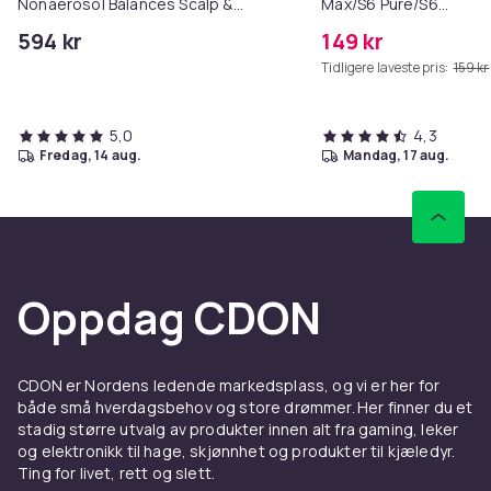
Nonaerosol Balances Scalp &
Max/S6 Pure/S6
Controls Excess Oil
MAXV/S50/S51/S55/S5
594 kr
149 kr
Tidligere laveste pris:
159 kr
5,0
4,3
fredag, 14 aug.
mandag, 17 aug.
Oppdag CDON
CDON er Nordens ledende markedsplass, og vi er her for
både små hverdagsbehov og store drømmer. Her finner du et
stadig større utvalg av produkter innen alt fra gaming, leker
og elektronikk til hage, skjønnhet og produkter til kjæledyr.
Ting for livet, rett og slett.