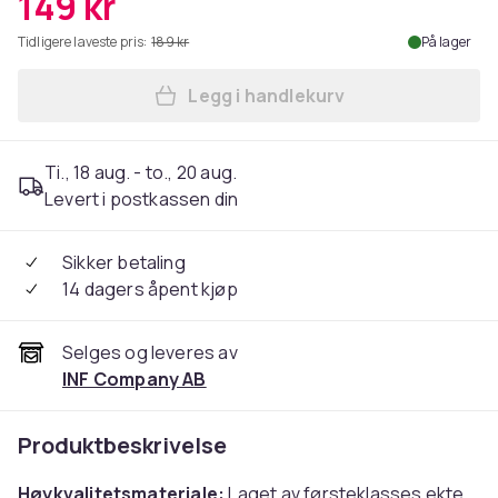
149 kr
Tidligere laveste pris:
189 kr
På lager
Legg i handlekurv
Legg Snøreveske i ekte ski
Ti., 18 aug. - to., 20 aug.
Levert i postkassen din
Sikker betaling
14 dagers åpent kjøp
Selges og leveres av
INF Company AB
Produktbeskrivelse
Høykvalitetsmateriale:
Laget av førsteklasses ekte