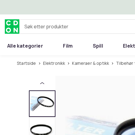
Hopp til hovedinnhold
Søk etter produkter
Alle kategorier
Film
Spill
Elek
Startside
Elektronikk
Kameraer & optikk
Tilbehør