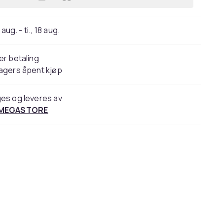
Legg Seagull UV-filter Mc Slim 52 m
 aug. - ti., 18 aug.
er betaling
agers åpent kjøp
es og leveres av
 MEGASTORE