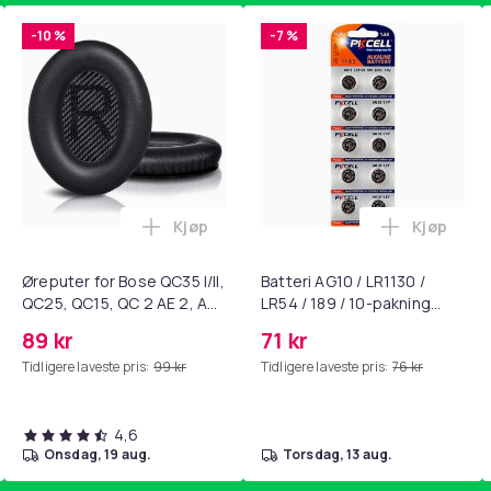
-10 %
-7 %
Kjøp
Kjøp
standsbånd - mage- og kjernetrening, yoga og hjemmegymnast
ART til HDMI-omformer 1080p i handlekurven
Legg Øreputer for Bose QC35 I/II, QC25, 
Legg Batte
Øreputer for Bose QC35 I/II,
Batteri AG10 / LR1130 /
QC25, QC15, QC 2 AE 2, AE
LR54 / 189 / 10-pakning
2i, AE 2w, SoundTrue,
PKcell
89 kr
71 kr
SoundLink Black
Tidligere laveste pris:
99 kr
Tidligere laveste pris:
76 kr
4,6
onsdag, 19 aug.
torsdag, 13 aug.