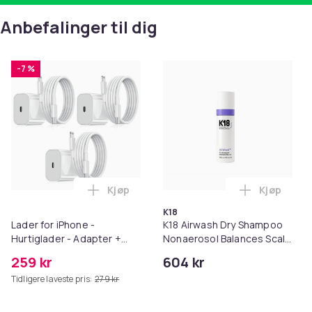
Anbefalinger til dig
-7 %
Kjøp
Kjøp
Legg Lader for iPhone - Hurtiglader - A
Legg K18 A
K18
Lader for iPhone -
K18 Airwash Dry Shampoo
Hurtiglader - Adapter +
Nonaerosol Balances Scalp
Kabel 20W USB-C - 3-Pack
& Controls Excess Oil
259 kr
604 kr
iPhone
Tidligere laveste pris:
279 kr