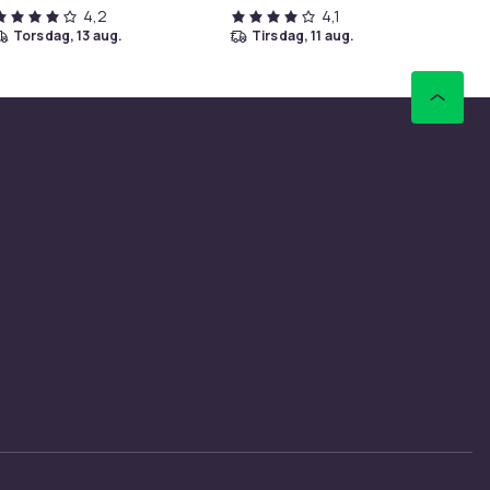
4,2
4,1
torsdag, 13 aug.
tirsdag, 11 aug.