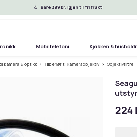
Bare 399 kr. igjen til fri frakt!
tronikk
Mobiltelefoni
Kjøkken & hushold
 til kamera & optikk
Tilbehør til kameraobjektiv
Objektivfiltre
Seagul
utsty
224 