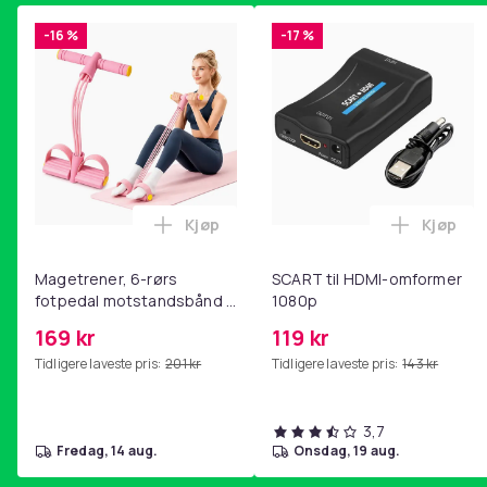
-16 %
-17 %
Kjøp
Kjøp
Legg Magetrener, 6-rørs fotpedal mot
Legg SC
Magetrener, 6-rørs
SCART til HDMI-omformer
fotpedal motstandsbånd -
1080p
mage- og kjernetrening,
169 kr
119 kr
yoga og
Tidligere laveste pris:
201 kr
Tidligere laveste pris:
143 kr
hjemmegymnastikk Pink
3,7
fredag, 14 aug.
onsdag, 19 aug.