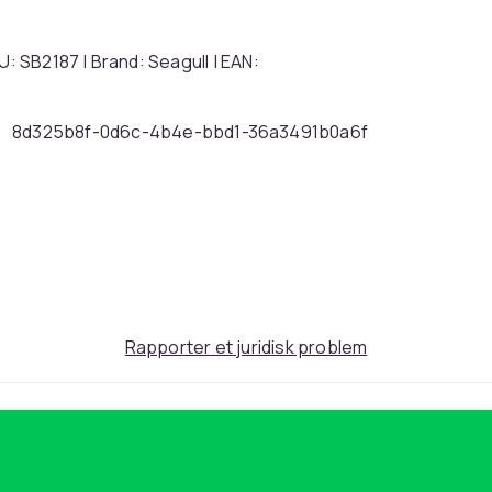
U: SB2187 | Brand: Seagull | EAN:
8d325b8f-0d6c-4b4e-bbd1-36a3491b0a6f
Rapporter et juridisk problem