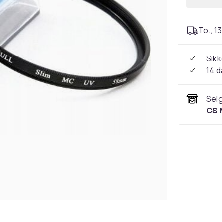
To., 13
Sikk
14 d
Selg
CS