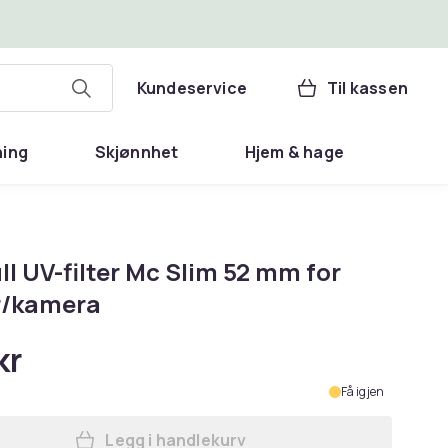
Kundeservice
Til kassen
ning
Skjønnhet
Hjem & hage
l UV-filter Mc Slim 52 mm for
r/kamera
kr
Få igjen
Legg i handlekurv