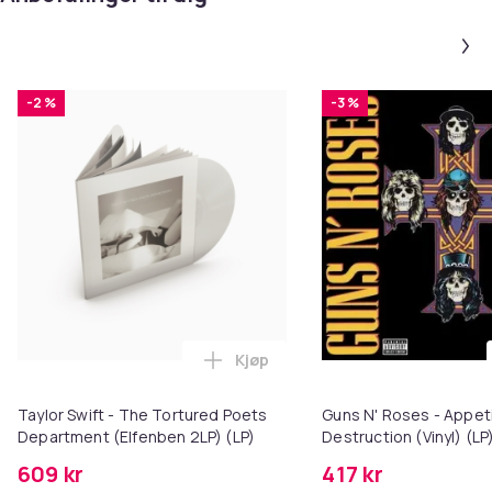
-2 %
-3 %
Kjøp
Legg Taylor Swift - The Torture
Taylor Swift - The Tortured Poets
Guns N' Roses - Appeti
Department (Elfenben 2LP) (LP)
Destruction (Vinyl) (LP
609 kr
417 kr