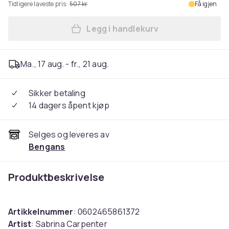
Tidligere laveste pris:
507 kr
Få igjen
Legg i handlekurv
Legg Sabrina Carpenter - Sh
Ma., 17 aug. - fr., 21 aug.
Sikker betaling
14 dagers åpent kjøp
Selges og leveres av
Bengans
Produktbeskrivelse
Artikkelnummer
: 0602465861372
Artist
: Sabrina Carpenter