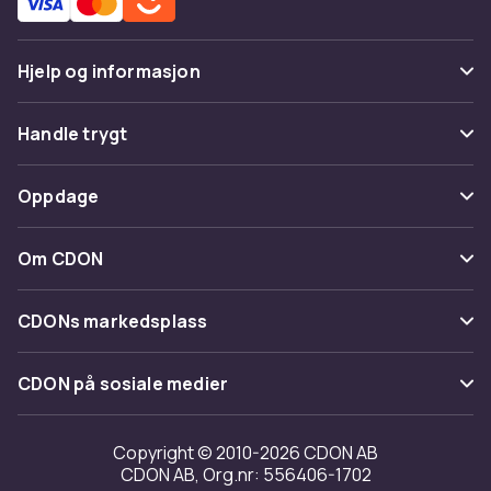
Hjelp og informasjon
Vanlige spørsmål
Handle trygt
Spor pakke
Betaling
Oppdage
Angre & returner her
Levering
Kategorier
Kontakt oss
Om CDON
Vilkår & policy
Varemerker
Om oss
Tilbakekallinger
CDONs markedsplass
Guider
Kundeanmeldelser
Merchant Help Center
CDON på sosiale medier
Jobbe på CDON
Investor relations
Copyright © 2010-2026 CDON AB
CDON AB, Org.nr: 556406-1702
Tilgjengelighet