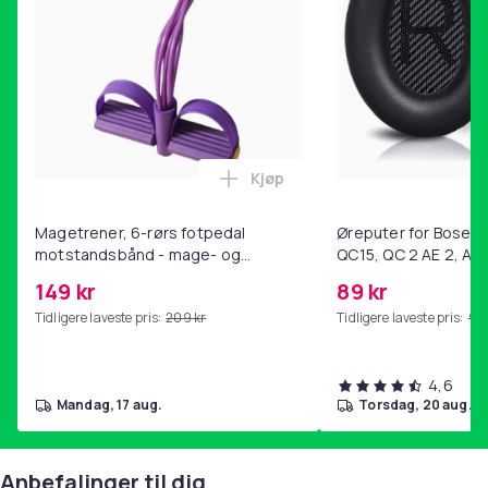
12. Don't Smile (3:25)
Enheter i pakken
: 1
Artikkel nr.
c138f3d8-1312-5a68-a097-570a19449c27
Kjøp
Produktsikkerhetsinformasjon
Legg Magetrener, 6-rørs fotp
Magetrener, 6-rørs fotpedal
Øreputer for Bose QC
motstandsbånd - mage- og
QC15, QC 2 AE 2, AE 
kjernetrening, yoga og
SoundTrue, SoundLin
149 kr
89 kr
hjemmegymnastikk Purple
Tidligere laveste pris:
209 kr
Tidligere laveste pris:
99 
4,6
mandag, 17 aug.
torsdag, 20 aug.
Anbefalinger til dig