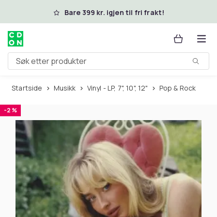
Hopp til hovedinnhold
Bare 399 kr. igjen til fri frakt!
Søk etter produkter
Startside
Musikk
Vinyl - LP, 7", 10", 12"
Pop & Rock
-2 %