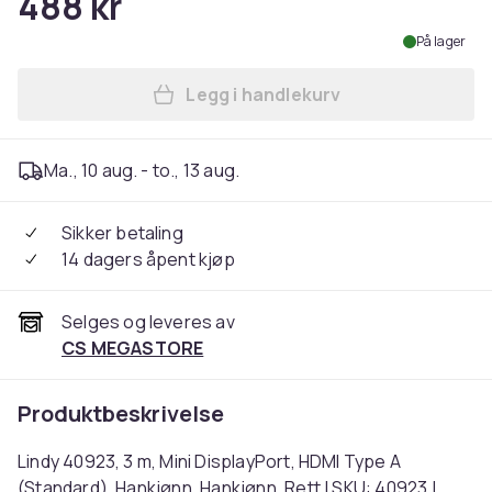
488 kr
På lager
Legg i handlekurv
Legg Lindy 40923, 3 m, Mini
Ma., 10 aug. - to., 13 aug.
Sikker betaling
14 dagers åpent kjøp
Selges og leveres av
CS MEGASTORE
Produktbeskrivelse
Lindy 40923, 3 m, Mini DisplayPort, HDMI Type A
(Standard), Hankjønn, Hankjønn, Rett | SKU: 40923 |