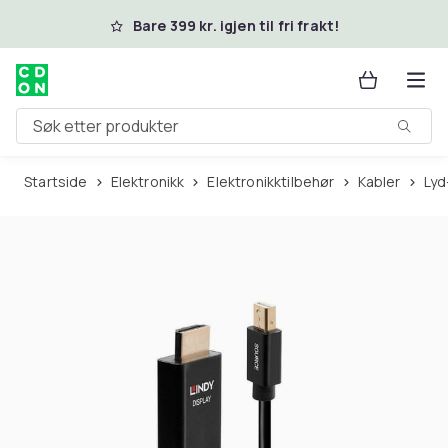
Hopp til hovedinnhold
Bare 399 kr. igjen til fri frakt!
Søk etter produkter
Startside
Elektronikk
Elektronikktilbehør
Kabler
Ly