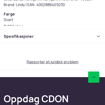
Brand: Lindy | EAN: 4002888409230
Farge
Svart
Artikkel nr.
5e1929d7-fc87-49cf-8ee9-523599491cdd
Spesifikasjoner
Produktsikkerhetsinformasjon
Rapporter et juridisk problem
Oppdag CDON