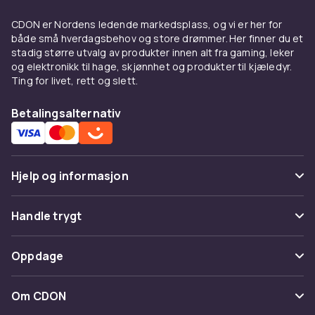
CDON er Nordens ledende markedsplass, og vi er her for
både små hverdagsbehov og store drømmer. Her finner du et
stadig større utvalg av produkter innen alt fra gaming, leker
og elektronikk til hage, skjønnhet og produkter til kjæledyr.
Ting for livet, rett og slett.
Betalingsalternativ
Hjelp og informasjon
Vanlige spørsmål
Handle trygt
Spor pakke
Betaling
Oppdage
Angre & returner her
Levering
Kategorier
Kontakt oss
Om CDON
Vilkår & policy