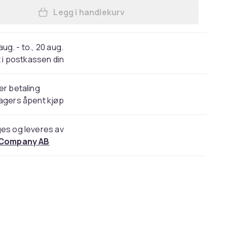
Legg i handlekurv
Legg Forfilter og bakfilter til Dyso
 aug. - to., 20 aug.
 i postkassen din
er betaling
agers åpent kjøp
es og leveres av
 Company AB