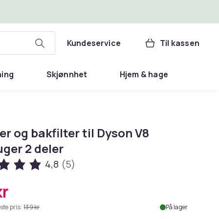
Kundeservice
Til kassen
ning
Skjønnhet
Hjem & hage
ter og bakfilter til Dyson V8
ger 2 deler
4,8
(5)
kr
ste pris:
139 kr
På lager