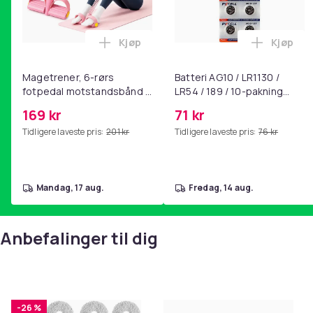
Kjøp
Kjøp
Legg Magetrener, 6-rørs fotpedal mot
Legg Bat
Magetrener, 6-rørs
Batteri AG10 / LR1130 /
fotpedal motstandsbånd -
LR54 / 189 / 10-pakning
mage- og kjernetrening,
PKcell
169 kr
71 kr
yoga og
Tidligere laveste pris:
201 kr
Tidligere laveste pris:
76 kr
hjemmegymnastikk Pink
mandag, 17 aug.
fredag, 14 aug.
Anbefalinger til dig
-26 %