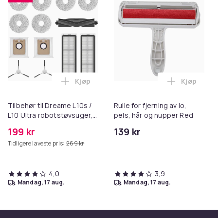
Kjøp
Kjøp
Legg Tilbehør til Dreame L10s / L10 Ultra
Legg Rulle
Tilbehør til Dreame L10s /
Rulle for fjerning av lo,
L10 Ultra robotstøvsuger,
pels, hår og nupper Red
13 deler Dreame L10s / L10
199 kr
139 kr
Ultra
Tidligere laveste pris:
269 kr
4,0
3,9
mandag, 17 aug.
mandag, 17 aug.