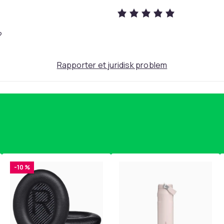
?
82
Rapporter et juridisk problem
6d90c0d4-384b-4196-ac72-b5fd7039595a
-10 %