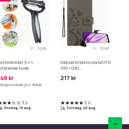
Kjøp
Kjøp
n
Max/Q7 Max Plus/Q7 Maxv/Q7 Maxv Ultra i handlekurven
 16 Pro matt svart Magsafe-deksel i handlekurven
Legg Potetskreller 3-i-1 roterende hode i h
Legg Deksel t
otetskreller 3-i-1
Deksel til Motorola MOTO
SC
oterende hode
G10 / G30
10
Lommebokdeksel i
148 kr
217 kr
11
blomster design med
idligere laveste pris:
158 kr
Tid
magnetisk lukking,
stativfunksjon og
kortplasser
3,0
5,0
onsdag, 19 aug.
torsdag, 20 aug.