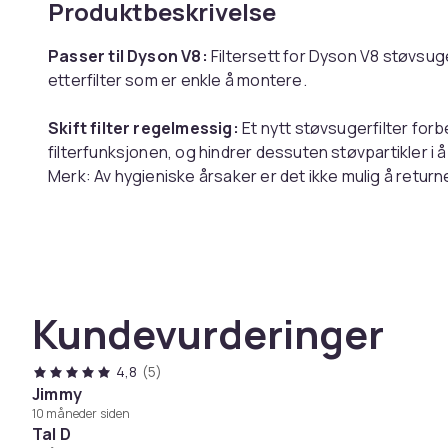
Produktbeskrivelse
Passer til Dyson V8:
Filtersett for Dyson V8 støvsug
etterfilter som er enkle å montere.
Skift filter regelmessig:
Et nytt støvsugerfilter for
filterfunksjonen, og hindrer dessuten støvpartikler i 
Merk: Av hygieniske årsaker er det ikke mulig å retur
emballasjen/forseglingen er brutt.
OBS:
Reservedelene stammer ikke fra originalprodu
Kundevurderinger
Spesifikasjoner:
Farge: blå/lilla
Mål: 17 × 12 × 5 cm
4,8
(5)
Materiale: ABS, fiberduk
Jimmy
10 måneder siden
Kompatibel med: Dyson V8
Tal D