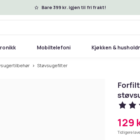
Bare 399 kr. igjen til fri frakt!
tronikk
Mobiltelefoni
Kjøkken & hushold
øvsugertilbehør
Støvsugefilter
Forfil
støvsu
129 
Tidligere lave