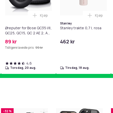
Kjøp
Kjøp
standsbånd - mage- og kjernetrening, yoga og hjemmegymnast
teri AG10 / LR1130 / LR54 / 189 / 10-pakning PKcell i handlekur
Legg Øreputer for Bose QC35 I/II, QC25, 
Legg Stanl
Stanley
Øreputer for Bose QC35 I/II,
Stanley trakte 0,7 l, rosa
QC25, QC15, QC 2 AE 2, AE
2i, AE 2w, SoundTrue,
89 kr
462 kr
SoundLink Black
Tidligere laveste pris:
99 kr
4,6
torsdag, 20 aug.
tirsdag, 18 aug.
-32 %