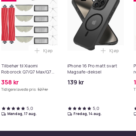
Kjøp
Kjøp
 robotstøvsuger, 13 deler Dreame L10s / L10 Ultra i handlekurve
 for fjerning av lo, pels, hår og nupper Red i handlekurven
Legg Tilbehør til Xiaomi Roborock Q7/Q7 
Legg iPhone
Tilbehør til Xiaomi
iPhone 16 Pro matt svart
P
Roborock Q7/Q7 Max/Q7
Magsafe-deksel
r
Max Plus/Q7 Maxv/Q7 Maxv
358 kr
139 kr
Ultra
Tidligere laveste pris:
527 kr
T
5,0
5,0
mandag, 17 aug.
fredag, 14 aug.