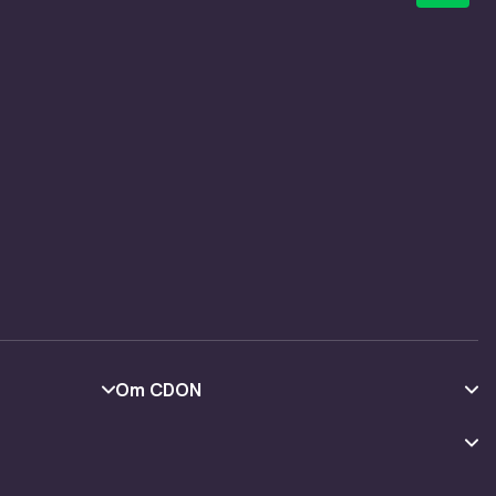
Om CDON
Om oss
Kundeanmeldelser