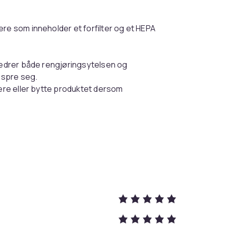
ere som inneholder et forfilter og et HEPA
bedrer både rengjøringsytelsen og
å spre seg.
nere eller bytte produktet dersom
senten!