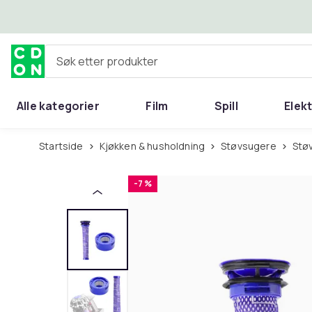
Hopp til hovedinnhold
Søk etter produkter
Alle kategorier
Film
Spill
Elek
Startside
Kjøkken & husholdning
Støvsugere
St
-7 %