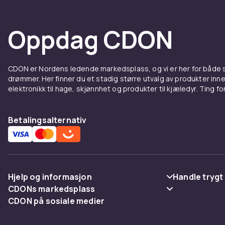
Oppdag CDON
CDON er Nordens ledende markedsplass, og vi er her for både
drømmer. Her finner du et stadig større utvalg av produkter inne
elektronikk til hage, skjønnhet og produkter til kjæledyr. Ting for 
Betalingsalternativ
Hjelp og informasjon
Handle trygt
CDONs markedsplass
Vanlige spørsmål
Betaling
CDON på sosiale medier
Merchant Help Center
Spor pakke
Levering