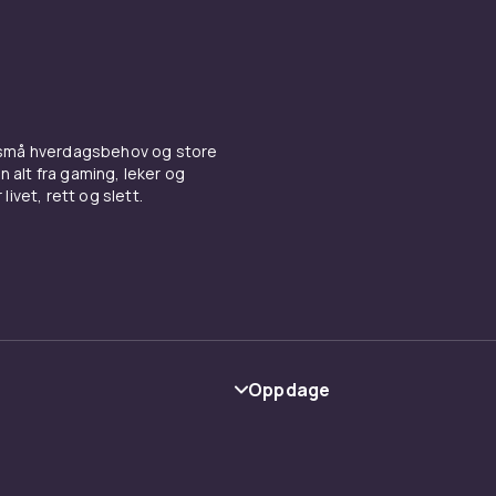
 små hverdagsbehov og store
n alt fra gaming, leker og
livet, rett og slett.
Oppdage
Kategorier
Varemerker