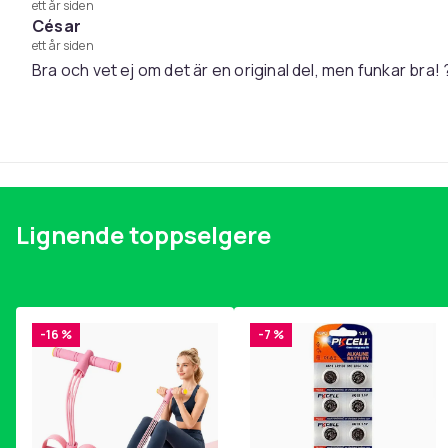
ett år siden
Pakken inkluderer:
César
2 × støvsugerfilter (for- og etterfilter)
ett år siden
Bra och vet ej om det är en original del, men funkar bra! 
Vekt, gram
Artikkel nr.
Produktsikkerhetsinformasjon
Lignende toppselgere
-16 %
-7 %