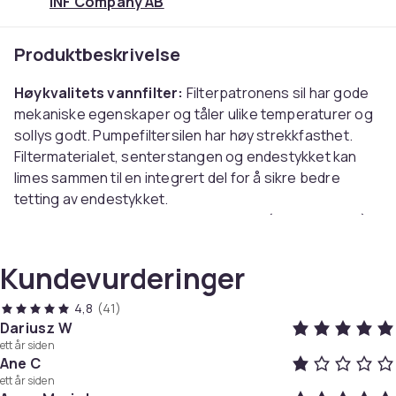
INF Company AB
Produktbeskrivelse
Høykvalitets vannfilter:
Filterpatronens sil har gode
mekaniske egenskaper og tåler ulike temperaturer og
sollys godt. Pumpefiltersilen har høy strekkfasthet.
Filtermaterialet, senterstangen og endestykket kan
limes sammen til en integrert del for å sikre bedre
tetting av endestykket.
Holder vannet rent:
Et bassengfilter (eller spafilter)
hjelper til med å fjerne smuss og bakterier og gir deg
rent vann i bassenget.
Kundevurderinger
Erstatningsfilter for MSPA bassengmodeller:
Dette
patronfilteret er egnet for oppblåsbare bassenger
4,8
(41)
som Tuscany, Mono, Camaro, Alpine, Starry, Silver
Dariusz W
ett år siden
Cloud, Tekapo, Aurora.
Ane C
ett år siden
Spesifikasjoner: