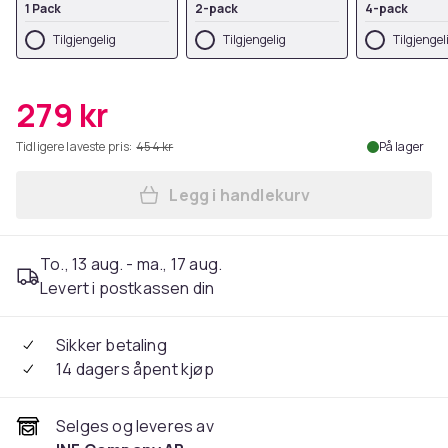
1 Pack
2-pack
4-pack
Tilgjengelig
Tilgjengelig
Tilgjengel
279 kr
Tidligere laveste pris:
454 kr
På lager
Legg i handlekurv
Legg Filter for oppblåsbar
To., 13 aug. - ma., 17 aug.
Levert i postkassen din
Sikker betaling
14 dagers åpent kjøp
Selges og leveres av