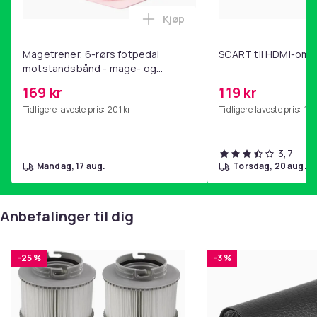
Produktsikkerhetsinformasjon
Kjøp
Legg Magetrener, 6-rørs fotp
Magetrener, 6-rørs fotpedal
SCART til HDMI-omf
motstandsbånd - mage- og
kjernetrening, yoga og
169 kr
119 kr
hjemmegymnastikk Pink
Tidligere laveste pris:
201 kr
Tidligere laveste pris:
143
3,7
mandag, 17 aug.
torsdag, 20 aug.
Anbefalinger til dig
-25 %
-3 %