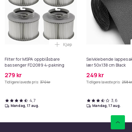
Kjøp
Legg Filter for MSPA oppblåsba
Filter for MSPA oppblåsbare
Selvklebende lappesake
bassenger FD2089 4-pakning
lær 50x138 cm Black
279 kr
249 kr
Tidligere laveste pris:
370 kr
Tidligere laveste pris:
258 k
4,7
3,6
mandag, 17 aug.
mandag, 17 aug.