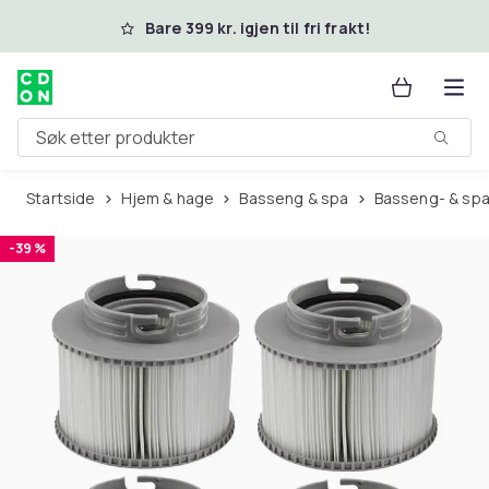
Hopp til hovedinnhold
Bare 399 kr. igjen til fri frakt!
Søk etter produkter
Startside
Hjem & hage
Basseng & spa
Basseng- & spa
-39 %