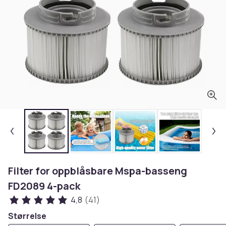
Filter for oppblåsbare Mspa-basseng
FD2089 4-pack
4,8
(41)
Størrelse