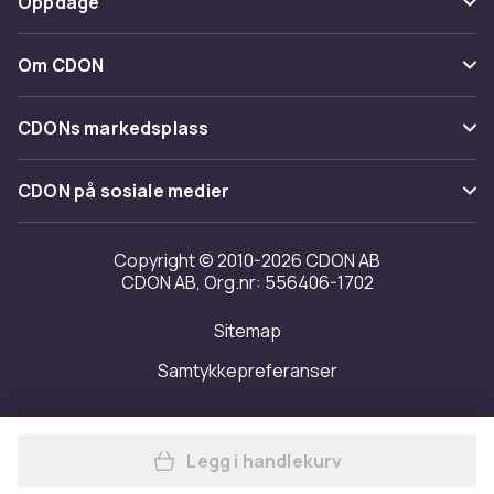
Oppdage
Angre & returner her
Levering
Kategorier
Kontakt oss
Om CDON
Vilkår & policy
Varemerker
Om oss
Tilbakekallinger
CDONs markedsplass
Guider
Kundeanmeldelser
Merchant Help Center
CDON på sosiale medier
Jobbe på CDON
Investor relations
Copyright © 2010-2026 CDON AB
CDON AB, Org.nr: 556406-1702
Tilgjengelighet
Sitemap
Samtykkepreferanser
Legg i handlekurv
Legg Filter for oppblåsbar