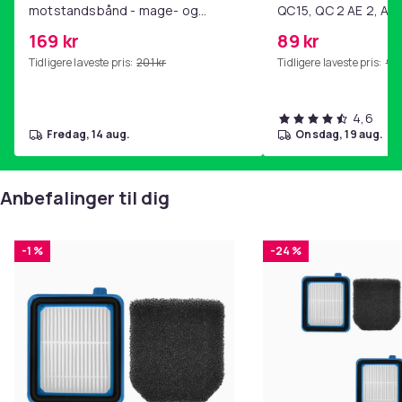
motstandsbånd - mage- og
QC15, QC 2 AE 2, AE 
kjernetrening, yoga og
SoundTrue, SoundLin
169 kr
89 kr
hjemmegymnastikk Pink
Tidligere laveste pris:
201 kr
Tidligere laveste pris:
99 
4,6
fredag, 14 aug.
onsdag, 19 aug.
Anbefalinger til dig
-1 %
-24 %