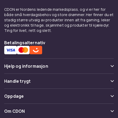
CDON er Nordens ledende markedsplass, og vi er her for
både små hverdagsbehov og store drømmer. Her finner du et
stadig større utvalg av produkter innen alt fra gaming, leker
og elektronikk til hage, skjønnhet og produkter til kjæledyr.
Ting for livet, rett og slett.
Betalingsalternativ
Hjelp og informasjon
Vanlige spørsmål
Handle trygt
Spor pakke
Betaling
Oppdage
Angre & returner her
Levering
Kategorier
Kontakt oss
Om CDON
Vilkår & policy