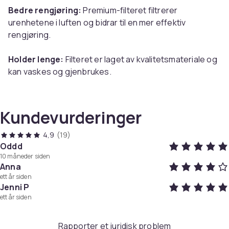
Bedre rengjøring:
Premium-filteret filtrerer
urenhetene i luften og bidrar til en mer effektiv
rengjøring.
Holder lenge:
Filteret er laget av kvalitetsmateriale og
kan vaskes og gjenbrukes.
Enkelt å bytte:
Dette erstatningsfilteret for Electrolux
Q-støvsugere er enkelt å montere.
Kundevurderinger
Merk: Av hygieniske årsaker er det ikke mulig å
returnere eller bytte produktet dersom
4,9
(19)
emballasjen/forseglingen er brutt.
Oddd
10 måneder siden
Anna
ett år siden
Spesifikasjoner:
Jenni P
Farge: Sort
ett år siden
Størrelse: 95x78 mm
Materiale: ABS, filterpapir
Rapporter et juridisk problem