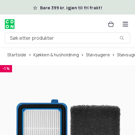
Hopp til hovedinnhold
Bare 399 kr. igjen til fri frakt!
Søk etter produkter
Startside
Kjøkken & husholdning
Støvsugere
Støvsug
-1 %