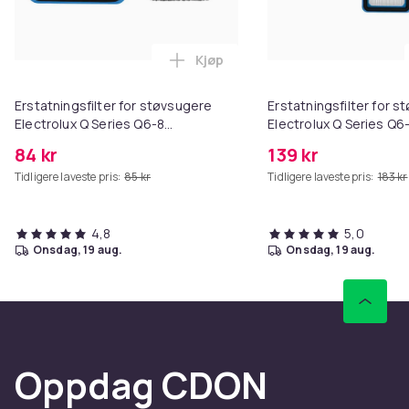
Kjøp
Legg Erstatningsfilter for støv
Erstatningsfilter for støvsugere
Erstatningsfilter for 
Electrolux Q Series Q6-8
Electrolux Q Series Q6
WQ61/WQ71/WQ81 Black 1 Pack
WQ61/WQ71/WQ81 2 p
84 kr
139 kr
Tidligere laveste pris:
85 kr
Tidligere laveste pris:
183 kr
4,8
5,0
onsdag, 19 aug.
onsdag, 19 aug.
Oppdag CDON