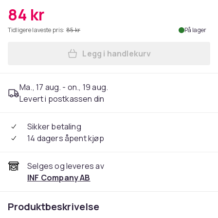
84 kr
Tidligere laveste pris:
85 kr
På lager
Legg i handlekurv
Legg Erstatningsfilter for
Ma., 17 aug. - on., 19 aug.
Levert i postkassen din
Sikker betaling
14 dagers åpent kjøp
Selges og leveres av
INF Company AB
Produktbeskrivelse