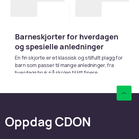
Barneskjorter for hverdagen
og spesielle anledninger
En fin skjorte er et klassisk og stilfullt plagg for
barn som passer til mange anledninger, fra
hverdagsbruk på skolen til litt finere
tilstelninger. Hos CDON finner du et bredt
sortiment av barneskjorter i alle størrelser,
stiler og materialer, fra enkle og komfortable
oxford-skjorter til dressskjorter med fine
detaljer og mønster.
Oppdag CDON
Kombiner skjorter med
kofter
og
t-shirts og
topper
. Se hele sortimentet i
skjorter og
kofter
-kategorien.