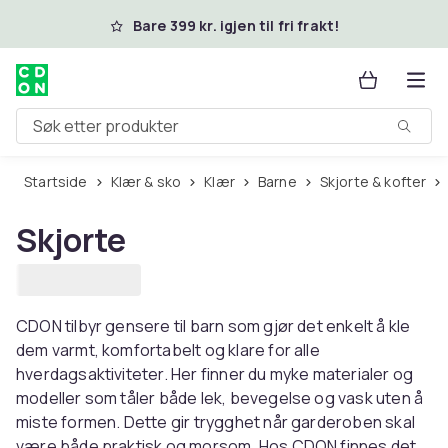
Hopp til hovedinnhold
Bare 399 kr. igjen til fri frakt!
Søk etter produkter
Startside
Klær & sko
Klær
Barne
Skjorte & kofter
Skjorte
CDON tilbyr gensere til barn som gjør det enkelt å kle
dem varmt, komfortabelt og klare for alle
hverdagsaktiviteter. Her finner du myke materialer og
modeller som tåler både lek, bevegelse og vask uten å
miste formen. Dette gir trygghet når garderoben skal
være både praktisk og morsom. Hos CDON finnes det