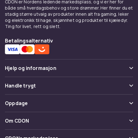
CDON er Nordens ledende markedsplass, og vi er her for
Hverdagsskjorter for barn
både små hverdagsbehov og store drømmer. Her finner du et
stadig større utvalg av produkter innen alt fra gaming, leker
En god hverdagsskjorte til barn skal være
og elektronikk til hage, skjønnhet og produkter til kjæledyr.
Ting for livet, rett og slett.
komfortabel, pustbar og enkel å vaske.
Bomullsskjorter er et klassisk valg som holder
Betalingsalternativ
seg pene og tåler hverdagens aktiviteter.
Rutete skjorter og striper er tidløse mønstre
som passer til de fleste anledninger.
Skjorter med lomme foran og knapper hele
Hjelp og informasjon
veien opp er praktiske og enkle å ta av og på.
Velg modeller med elastikk i rygg eller side for
Vanlige spørsmål
Handle trygt
en mer komfortabel passform til aktive barn.
Spor pakke
Betaling
Fine skjorter til spesielle
Oppdage
Angre & returner her
anledninger
Levering
Kategorier
Kontakt oss
Om CDON
Til konfirmasjon, bryllup, dåp og andre formelle
Vilkår & policy
Varemerker
anledninger er en fin dressskjorte et must.
Om oss
Tilbakekallinger